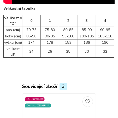
Velikostní tabulka
Velikost v
0
1
2
3
4
"D"
pas (cm)
70-75
75-80
80-85
85-90
90-95
boky (cm)
85-90
90-95
95-100
100-105
105-110
výška (cm)
174
178
182
186
190
velikost
24
26
28
30
32
UK
Související zboží
3
TOP produkt
Novinka
Doprava ZDARMA
Doprava ZD