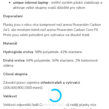
unique internal taping
- vnitřní systém pásků stabilizuje a
aktivuje velké skupiny svalů důležité pro výkon
Doporučení
Plavky jsou o něco více kompresní než arena Powerskin Carbon
Air2, ale mnohem méně než arena Powerskin Carbon Core FX.
Proto jsou velmi pohodlné pro vytrvalce na dlouhé tratě.
Materiál
Hydroglide vrstva
: 58% polyamide, 42% elastane
Druhá vrstva
: 64% polyamide, 34% elastane, 2% karbonová
vlákna
Cílová skupina
Závodní plavci zejména
středotraťaři a vytrvalci
(200,400,800,1500 metrů).
Velikost
Velikost odpovídá řadě Carbon Air. Kdo má raději plavky více