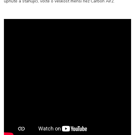
upnuté a stahující, volte o velikost menší než Carbon Air2.