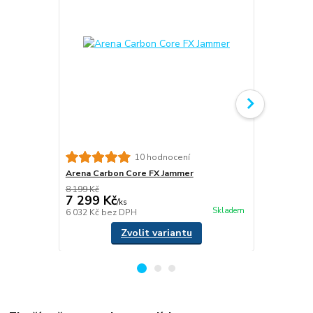
Arena Team 
10 hodnocení
Arena Carbon Core FX Jammer
8 199 Kč
7 299 Kč
3 999 Kč
/
ks
Skladem
6 032 Kč
bez DPH
3 305 Kč
bez
Zvolit variantu