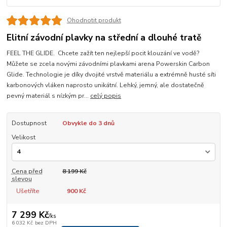
Ohodnotit produkt
Elitní závodní plavky na střední a dlouhé tratě
FEEL THE GLIDE. Chcete zažít ten nejlepší pocit klouzání ve vodě?
Můžete se zcela novými závodními plavkami arena Powerskin Carbon
Glide. Technologie je díky dvojité vrstvě materiálu a extrémně husté síti
karbonových vláken naprosto unikátní. Lehký, jemný, ale dostatečně
pevný materiál s nízkým pr...
celý popis
Dostupnost
Obvykle do 3 dnů
Velikost
Cena před
8 199 Kč
slevou
Ušetříte
900 Kč
7 299 Kč
/
ks
6 032 Kč
bez DPH