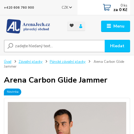
0
ks
CZK
+420 606 760 900
za
0 Kč
Menu
Hledat
Úvod
Závodní plavky
Pánské závodní plavky
Arena Carbon Glide
Jammer
Arena Carbon Glide Jammer
Novinka