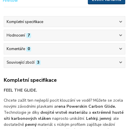
Kompletní specifikace
Hodnocení
7
Komentáře
0
Související zboží
3
Kompletní specifikace
FEEL THE GLIDE.
Chcete zažít ten nejlepší pocit klouzání ve vodě? Můžete se zcela
novými závodními plavkami a
rena Powerskin Carbon Glide.
Technologie je díky
dvojité vrstvě materiálu
a
extrémně husté
síti karbonových vláken
naprosto unikátní.
Lehký, jemný
, ale
dostatečně
pevný
materiál s nízkým profilem zajišťuje ideální