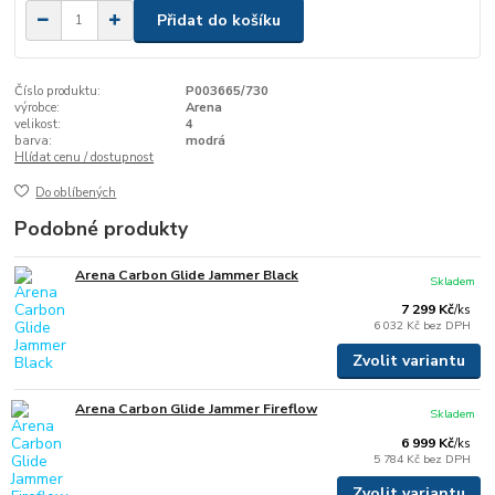
Přidat do košíku
Číslo produktu:
P003665/730
výrobce:
Arena
velikost:
4
barva:
modrá
Hlídat cenu / dostupnost
Do oblíbených
Podobné produkty
Arena Carbon Glide Jammer Black
Skladem
7 299 Kč
/
ks
6 032 Kč
bez DPH
Zvolit variantu
Arena Carbon Glide Jammer Fireflow
Skladem
6 999 Kč
/
ks
5 784 Kč
bez DPH
Zvolit variantu