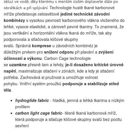
skluz ve vodě, díky kterému s menším úsilím doplavete dále po
Technologie hustě tkané karbonové
obrátkách a při splývání.
mříže p
ředstavuje celosvětově
jediné technické závodní
kombinézy
s vysokou pevností karbonového vlákna vloženého do
lehké, vysoce elastické, a zároveň pevné tkaniny. To
znamená, že
jsou vertikální a horizontální vlákna tkaná do mříže, tak aby
podporovala a stlačovala klíčové skupiny
svalů.
Správná
komprese
u závodních kombinéz je
důležitým prvkem pro
snížení odporu
při plavání a
zvýšení
účinnosti a výkonu
. Carbon Cage technologie
se
uzamkne
přesně tam a tehdy,
je-li dosaženo kritické úrovně
napětí
, maximalizuje stlačení v zónách, kde a kdy je stlačení
potřeba. Zachovává si pružnost a umožňuje volnost
pohybu.
Vnitřní systém proužků
podporuje a stabilizuje střed
těla
.
hydroglide fabric
- hladká, jemná a lehká tkanina s nízkým
profilem
carbon light cage fabric
- těsně tkaná karbonová mříž,
která podporuje a stlačuje klíčové skupiny svalů bez pocitu
sevření