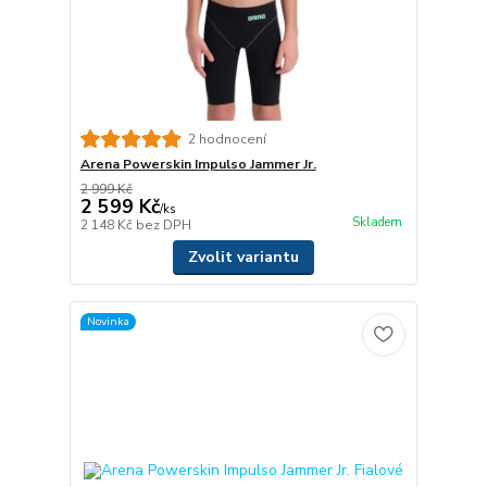
2 hodnocení
Arena Powerskin Impulso Jammer Jr.
2 999 Kč
2 599 Kč
/
ks
Skladem
2 148 Kč
bez DPH
Zvolit variantu
Novinka