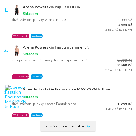
Arena Powerskin Impulso OB JR
1.
Skladem
dívčí závodní plavky Arena Impulso
3 999 Kč
3 499 Kč
2 892 Kč bez DPH
TOP produkt
Novinka
Arena Powerskin Impulso Jammer Jr.
2.
Skladem
chlapecké závodní plavky Arena Impulso junior
2 999 Kč
2 599 Kč
2 148 Kč bez DPH
TOP produkt
Novinka
Speedo Fastskin Endurance+ MAX KSKN Jr. Blue
3.
Skladem
dívčí závodní plavky speedo Fastskin end+
1 799 Kč
1 487 Kč bez DPH
TOP produkt
Novinka
zobrazit více produktů