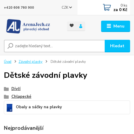
0
ks
CZK
+420 606 760 900
za
0 Kč
Menu
Hledat
Úvod
Závodní plavky
Dětské závodní plavky
Dětské závodní plavky
Dívčí
Chlapecké
Obaly a sáčky na plavky
Nejprodávanější