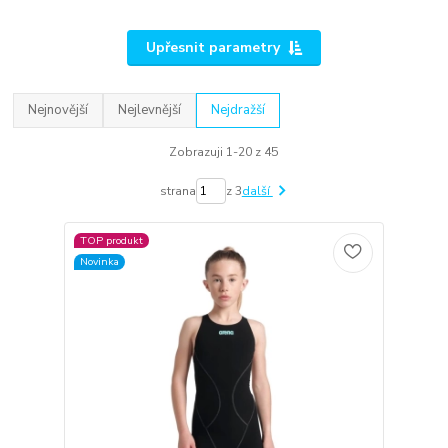
Upřesnit parametry
Nejnovější
Nejlevnější
Nejdražší
Zobrazuji 1-20 z 45
strana
z 3
další
TOP produkt
Novinka