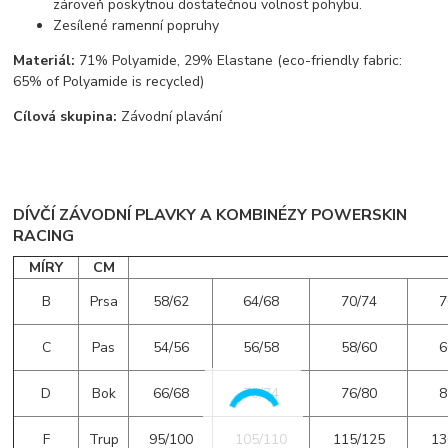
zároveň poskytnou dostatečnou volnost pohybu.
Zesílené ramenní popruhy
Materiál:
71% Polyamide, 29% Elastane (eco-friendly fabric:
65% of Polyamide is recycled)
Cílová skupina:
Závodní plavání
DÍVČÍ ZÁVODNÍ PLAVKY A KOMBINÉZY POWERSKIN
RACING
MÍRY
CM
B
Prsa
58/62
64/68
70/74
7
C
Pas
54/56
56/58
58/60
6
D
Bok
66/68
70/74
76/80
8
F
Trup
95/100
105/110
115/125
13