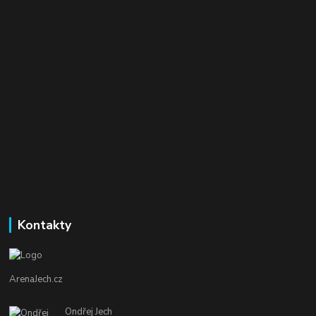
Kontakty
ArenaJech.cz
Ondřej Jech