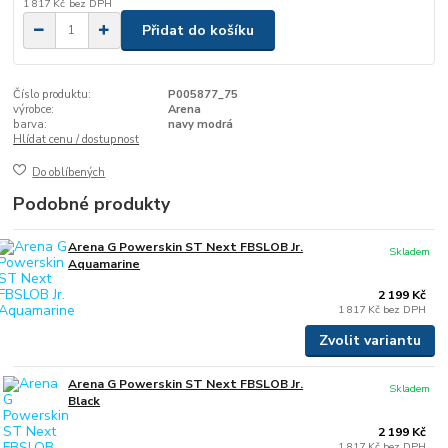
1 817 Kč
bez DPH
Přidat do košíku
Číslo produktu:
P005877_75
výrobce:
Arena
barva:
navy modrá
Hlídat cenu / dostupnost
Do oblíbených
Podobné produkty
Arena G Powerskin ST Next FBSLOB Jr.
Skladem
Aquamarine
2 199 Kč
1 817 Kč
bez DPH
Zvolit variantu
Arena G Powerskin ST Next FBSLOB Jr.
Skladem
Black
2 199 Kč
1 817 Kč
bez DPH