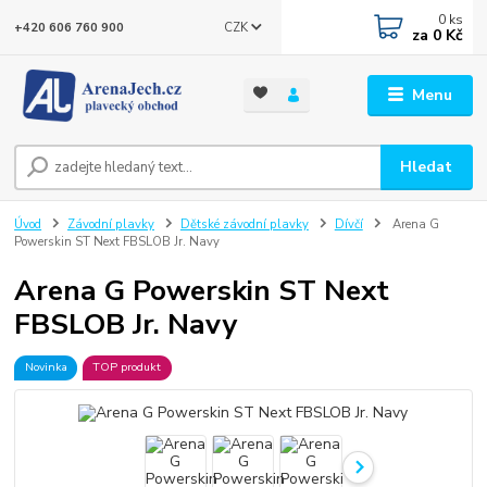
0
ks
CZK
+420 606 760 900
za
0 Kč
Menu
Hledat
Úvod
Závodní plavky
Dětské závodní plavky
Dívčí
Arena G
Powerskin ST Next FBSLOB Jr. Navy
Arena G Powerskin ST Next
FBSLOB Jr. Navy
Novinka
TOP produkt