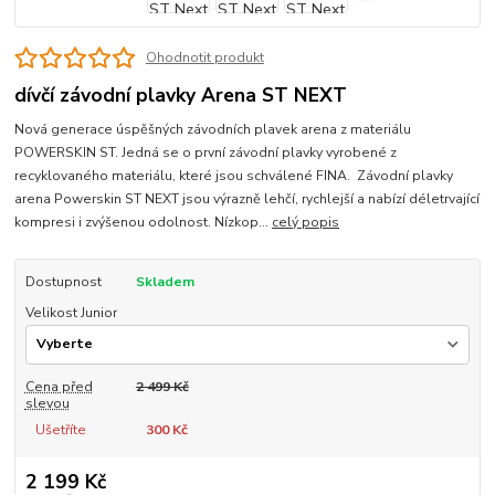
Ohodnotit produkt
dívčí závodní plavky Arena ST NEXT
Nová generace úspěšných závodních plavek arena z materiálu
POWERSKIN ST. Jedná se o první závodní plavky vyrobené z
recyklovaného materiálu, které jsou schválené FINA. Závodní plavky
arena Powerskin ST NEXT jsou výrazně lehčí, rychlejší a nabízí déletrvající
kompresi i zvýšenou odolnost. Nízkop...
celý popis
Dostupnost
Skladem
Velikost Junior
Cena před
2 499 Kč
slevou
Ušetříte
300 Kč
2 199 Kč