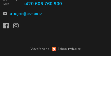
+420 606 760 900
arenajech@seznam.cz
Vytvořeno na
Eshop-rychle.cz