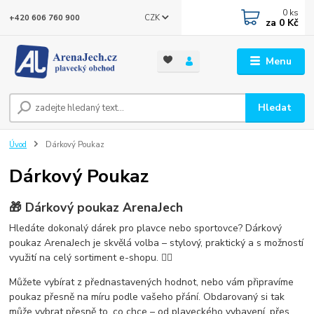
0
ks
CZK
+420 606 760 900
za
0 Kč
Menu
Hledat
Úvod
Dárkový Poukaz
Dárkový Poukaz
🎁 Dárkový poukaz ArenaJech
Hledáte
dokonalý dárek pro plavce nebo sportovce
?
Dárkový
poukaz ArenaJech
je skvělá volba – stylový, praktický a s možností
využití na celý sortiment e-shopu. 🏊‍♂️
Můžete vybírat z
přednastavených hodnot
, nebo vám připravíme
poukaz přesně na míru podle vašeho přání
. Obdarovaný si tak
může vybrat přesně to, co chce – od plaveckého vybavení, přes