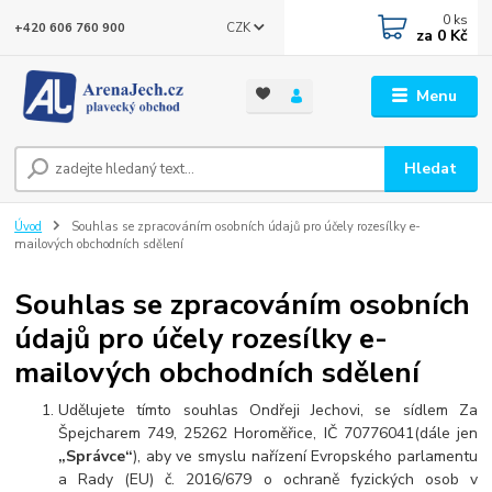
0
ks
CZK
+420 606 760 900
za
0 Kč
Menu
Hledat
Úvod
Souhlas se zpracováním osobních údajů pro účely rozesílky e-
mailových obchodních sdělení
Souhlas se zpracováním osobních
údajů pro účely rozesílky e-
mailových obchodních sdělení
Udělujete tímto souhlas Ondřeji Jechovi, se sídlem Za
Špejcharem 749, 25262 Horoměřice, IČ 70776041(dále jen
„Správce“
), aby ve smyslu nařízení Evropského parlamentu
a Rady (EU) č. 2016/679 o ochraně fyzických osob v