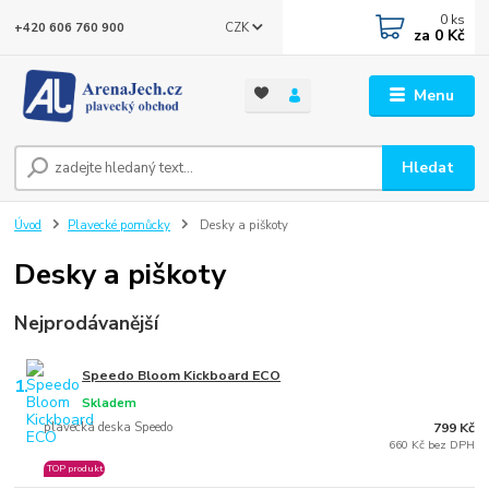
0
ks
CZK
+420 606 760 900
za
0 Kč
Menu
Hledat
Úvod
Plavecké pomůcky
Desky a piškoty
Desky a piškoty
Nejprodávanější
Speedo Bloom Kickboard ECO
1.
Skladem
plavecká deska Speedo
799 Kč
660 Kč bez DPH
TOP produkt