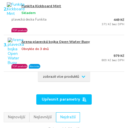
Funkita Kickboard Mint
2.
Skladem
plavecká deska Funkita
449 Kč
371 Kč bez DPH
TOP produkt
Arena plavecká bojka Open Water Buoy
3.
Obvykle do 3 dnů
979 Kč
809 Kč bez DPH
TOP produkt
Novinka
zobrazit více produktů
Upřesnit parametry
Nejnovější
Nejlevnější
Nejdražší