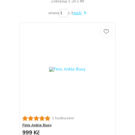
Zobrazuji 1-20 z 49
strana
z 3
další
1 hodnocení
Finis Ankle Buoy
999 Kč