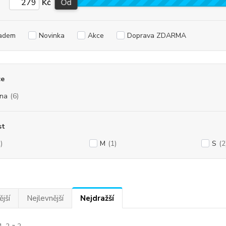
Kč
Od
adem
Novinka
Akce
Doprava ZDARMA
ce
na
(6)
st
)
M
(1)
S
(2
jší
Nejlevnější
Nejdražší