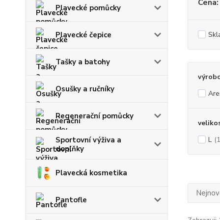
Cena:
Plavecké pomůcky
Plavecké čepice
Skl
Tašky a batohy
výrob
Osušky a ručníky
Are
Regenerační pomůcky
veliko
Sportovní výživa a
L
(1
doplňky
Plavecká kosmetika
Nejnově
Pantofle