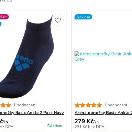
1-2 z 2
dukt
Novinka
1 hodnocení
1 hodnocení
onožky Basic Ankle 2 Pack Navy
Arena ponožky Basic Ankle 
č
279 Kč
/
ks
/
ks
Skladem
ez DPH
231 Kč
bez DPH