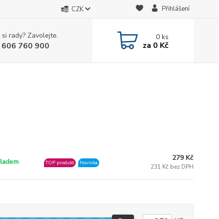
Přihlášení
CZK
 si rady? Zavolejte.
0
ks
za
0 Kč
 606 760 900
279 Kč
ladem
TOP produkt
Novinka
231 Kč bez DPH