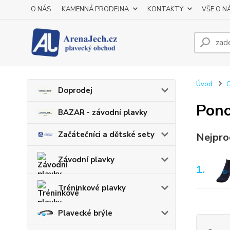
O NÁS
KAMENNÁ PRODEJNA
KONTAKTY
VŠE O N
Úvod
O
Doprodej
Pon
BAZAR - závodní plavky
Začátečníci a dětské sety
Nejpro
Závodní plavky
1.
Tréninkové plavky
Plavecké brýle