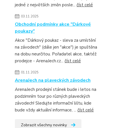
jedné z největších změn posle...
číst celé
03.11.2025
Obchodní podmínky akce "Dárkové
poukazy"
Akce "Dárkový poukaz - sleva za umístění
na závodech" (dále jen "akce") je spuštěna
na dobu neurčitou. Pořadatel akce, taktéž
prodejce - ArenaJech.cz...
číst celé
01.11.2025
ArenaJech na plaveckých závodech
ArenaJech prodejní stánek bude i letos na
podzimním tour po různých plaveckých
závodech! Sledujte informační lištu, kde
bude vždy aktuální informace, ...
číst celé
Zobrazit všechny novinky