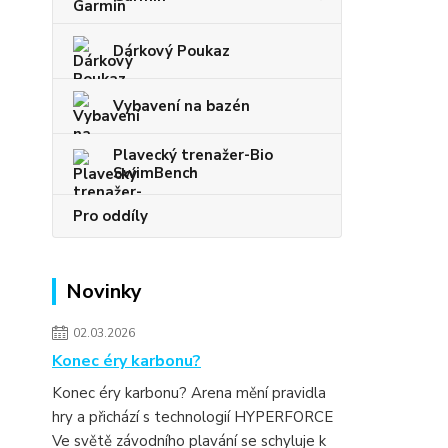
Dárkový Poukaz
Vybavení na bazén
Plavecký trenažer-Bio
SwimBench
Pro oddíly
Novinky
02.03.2026
Konec éry karbonu?
Konec éry karbonu? Arena mění pravidla
hry a přichází s technologií HYPERFORCE
Ve světě závodního plavání se schyluje k