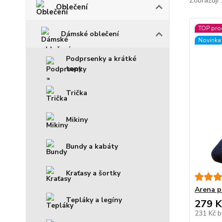
Zobrazuji 
Oblečení
TOP pro
Dámské oblečení
Novinka
Podprsenky a krátké
topy
Trička
Mikiny
Bundy a kabáty
Kraťasy a šortky
Arena p
Tepláky a legíny
279 K
231 Kč
b