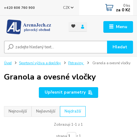
0
ks
CZK
+420 606 760 900
za
0 Kč
Menu
Hledat
Úvod
Sportovní výživa a doplňky
Potraviny
Granola a ovesné vločky
Granola a ovesné vločky
Upřesnit parametry
Nejnovější
Nejlevnější
Nejdražší
Zobrazuji 1-1 z 1
strana
z 1