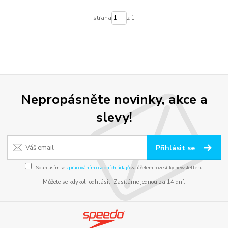
strana
z 1
Nepropásněte novinky, akce a
slevy!
Přihlásit se
Souhlasím se
zpracováním osobních údajů
za účelem rozesílky newsletteru.
Můžete se kdykoli odhlásit. Zasíláme jednou za 14 dní.