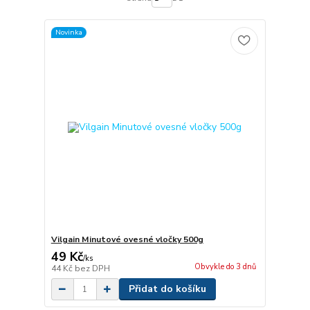
Novinka
Vilgain Minutové ovesné vločky 500g
49 Kč
/
ks
Obvykle do 3 dnů
44 Kč
bez DPH
Přidat do košíku