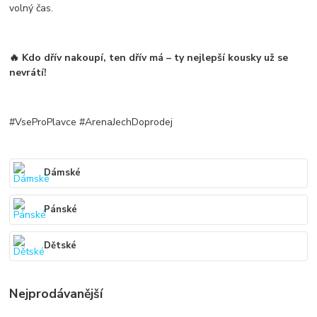
volný čas.
🔥 Kdo dřív nakoupí, ten dřív má – ty nejlepší kousky
už se
nevrátí
!
#VseProPlavce #ArenaJechDoprodej
Dámské
Pánské
Dětské
Nejprodávanější