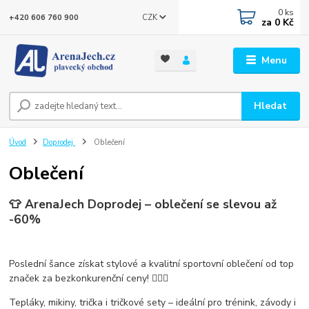
0
ks
CZK
+420 606 760 900
za
0 Kč
Menu
Hledat
Úvod
Doprodej
Oblečení
Oblečení
👕 ArenaJech Doprodej – oblečení se slevou až
-60%
Poslední šance získat
stylové a kvalitní sportovní oblečení
od top
značek za
bezkonkurenční ceny
! 🏊‍♂️💪
Tepláky, mikiny, trička i tričkové sety – ideální pro trénink, závody i