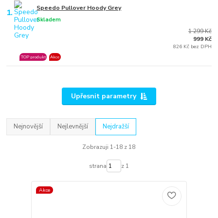
Speedo Pullover Hoody Grey
1.
Skladem
1 299 Kč
999 Kč
826 Kč bez DPH
TOP produkt
Akce
Upřesnit parametry
Nejnovější
Nejlevnější
Nejdražší
Zobrazuji 1-18 z 18
strana
z 1
Akce