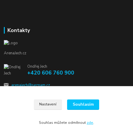
Kontakty
ArenaJech.cz
Ondřej Jech
+420 606 760 900
arenajech@seznam.cz
Souhlasím
Nastavení
Souhlas můžete odmítnout
zde
.
Vytvořeno na
Eshop-rychle.cz