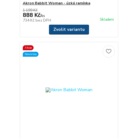
Akron Babbit Woman - úzká ramínka
1 199 Kč
888 Kč
/
ks
Skladem
734 Kč
bez DPH
Zvolit variantu
Akce
Novinka