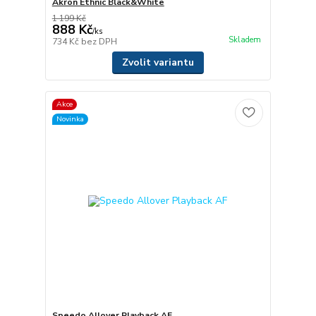
Akron Ethnic Black&White
1 199 Kč
888 Kč
/
ks
Skladem
734 Kč
bez DPH
Zvolit variantu
Akce
Novinka
Speedo Allover Playback AF