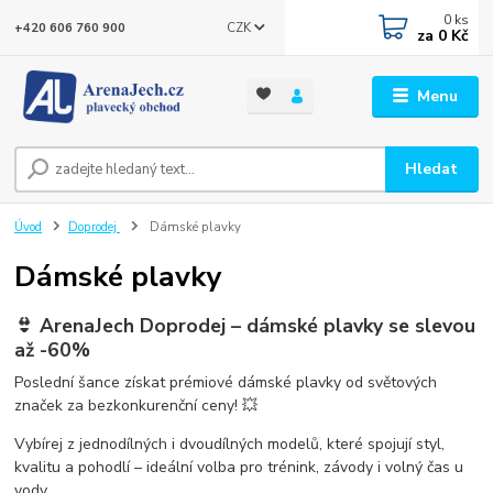
0
ks
CZK
+420 606 760 900
za
0 Kč
Menu
Hledat
Úvod
Doprodej
Dámské plavky
Dámské plavky
👙 ArenaJech Doprodej – dámské plavky se slevou
až -60%
Poslední šance získat
prémiové dámské plavky od světových
značek
za
bezkonkurenční ceny
! 💥
Vybírej z
jednodílných i dvoudílných modelů
, které spojují styl,
kvalitu a pohodlí – ideální volba pro trénink, závody i volný čas u
vody.