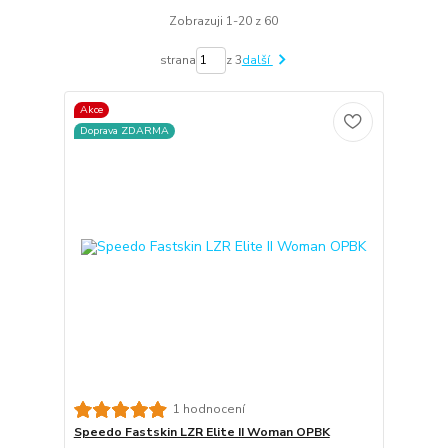
Zobrazuji 1-20 z 60
strana
z 3
další
Akce
Doprava ZDARMA
1 hodnocení
Speedo Fastskin LZR Elite II Woman OPBK