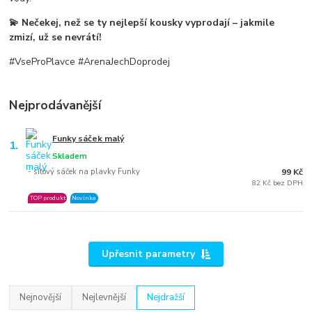
💫 Nečekej, než se ty nejlepší kousky vyprodají – jakmile
zmizí, už se nevrátí!
#VseProPlavce #ArenaJechDoprodej
Nejprodávanější
Funky sáček malý
1.
Skladem
- síťový sáček na plavky Funky
99 Kč
82 Kč bez DPH
TOP produkt
Novinka
Upřesnit parametry
Nejnovější
Nejlevnější
Nejdražší