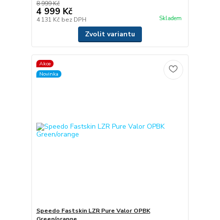
8 999 Kč
4 999 Kč
Skladem
4 131 Kč
bez DPH
Zvolit variantu
Akce
Novinka
Speedo Fastskin LZR Pure Valor OPBK
Green/orange