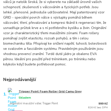
válců je natolik široká, že si vyberete na základě úrovně vašich
schopností, zkušeností s válcováním a fyzických potřeb. Jsou
lehké, přenosné, jednoduše udržovatelné. Mají patentovaný vzor
GRID - speciální povrch válce s výstupky pomáhá během
válcování, tření, převalování a kompresi tkáně k regeneraci tím, že
usnadňuje průtok krve a s ní potřebného kyslíku a živin. Originální
vzor je charakteristický třemi masážními zónami. Foam rollery
pomáhají zvýšit elasticitu, rozsah pohybů, a tím i celou
biomechaniku těla. Přispívají ke snížení napětí, tuhosti, bolestivosti
ve svalovém a fasciálním systému. Pravidelným používáním jsou
vhodnou prevencí zranění. Tvrdé duté jádro je obaleno EVA
pěnou. Ideální pro použití před tréninkem, po tréninku nebo
kdykoliv když budete potřebovat pomoc.
Nejprodávanější
Trigger Point Foam Roller Grid Camu Grey
1.
Skladem
originální masážní válec Trigger Point
999 Kč
826 Kč bez DPH