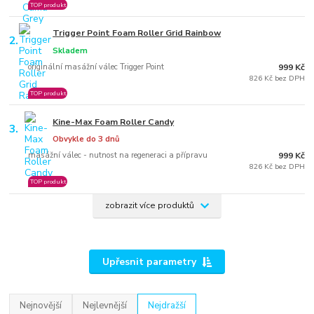
TOP produkt
Trigger Point Foam Roller Grid Rainbow
2.
Skladem
originální masážní válec Trigger Point
999 Kč
826 Kč bez DPH
TOP produkt
Kine-Max Foam Roller Candy
3.
Obvykle do 3 dnů
masážní válec - nutnost na regeneraci a přípravu
999 Kč
826 Kč bez DPH
TOP produkt
zobrazit více produktů
Upřesnit parametry
Nejnovější
Nejlevnější
Nejdražší