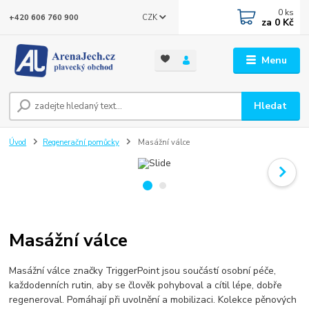
0
ks
CZK
+420 606 760 900
za
0 Kč
Menu
Hledat
Úvod
Regenerační pomůcky
Masážní válce
Masážní válce
Masážní válce značky TriggerPoint jsou součástí osobní péče,
každodenních rutin, aby se člověk pohyboval a cítil lépe, dobře
regeneroval. Pomáhají při uvolnění a mobilizaci. Kolekce pěnových