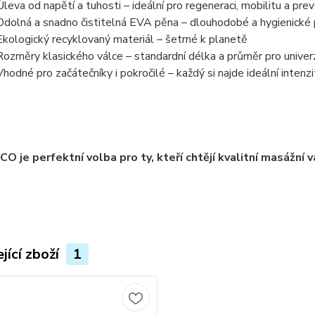
Úleva od napětí a tuhosti
– ideální pro regeneraci, mobilitu a prev
Odolná a snadno čistitelná EVA pěna
– dlouhodobé a hygienické 
Ekologický recyklovaný materiál
– šetrné k planetě
Rozměry klasického válce
– standardní délka a průměr pro univerz
Vhodné pro začátečníky i pokročilé
– každý si najde ideální intenzi
CO je
perfektní volba pro ty, kteří chtějí kvalitní masážní 
jící zboží
1