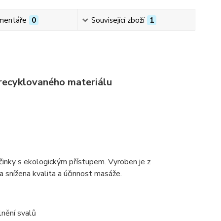
mentáře
0
Související zboží
1
 recyklovaného materiálu
činky
s
ekologickým přístupem
. Vyroben je z
la snížena kvalita a účinnost masáže.
lnění svalů