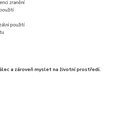
enci zranění
použití
ální použití
tu
válec a zároveň myslet na životní prostředí
.