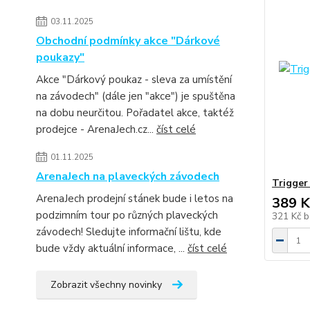
03.11.2025
Obchodní podmínky akce "Dárkové
poukazy"
Akce "Dárkový poukaz - sleva za umístění
na závodech" (dále jen "akce") je spuštěna
na dobu neurčitou. Pořadatel akce, taktéž
prodejce - ArenaJech.cz...
číst celé
01.11.2025
ArenaJech na plaveckých závodech
Trigger
ArenaJech prodejní stánek bude i letos na
389 K
podzimním tour po různých plaveckých
321 Kč
b
závodech! Sledujte informační lištu, kde
bude vždy aktuální informace, ...
číst celé
Zobrazit všechny novinky