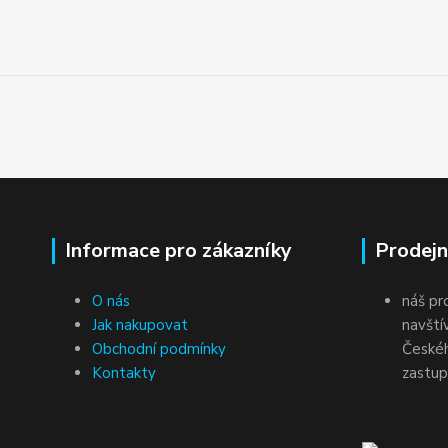
Informace pro zákazníky
Prodejn
O nás
náš pr
Jak nakupovat
navští
Obchodní podmínky
Českéh
Kontakty
zastup