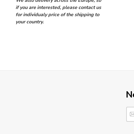
We also delivery across the Europe, so
if you are interested, please contact us
for individualy price of the shipping to
your country.
N