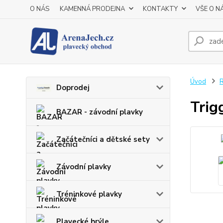
O NÁS
KAMENNÁ PRODEJNA
KONTAKTY
VŠE O N
Úvod
R
Doprodej
Trig
BAZAR - závodní plavky
Začátečníci a dětské sety
Závodní plavky
Tréninkové plavky
Plavecké brýle