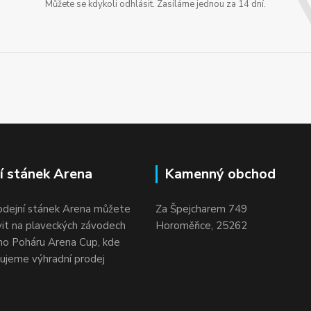
Můžete se kdykoli odhlásit. Zasíláme jednou za 14 dní.
í stánek Arena
Kamenný obchod
odejní stánek Arena můžete
Za Špejcharem 749
vit na plaveckých závodech
Horoměřice, 25262
o Poháru Arena Cup, kde
ujeme výhradní prodej