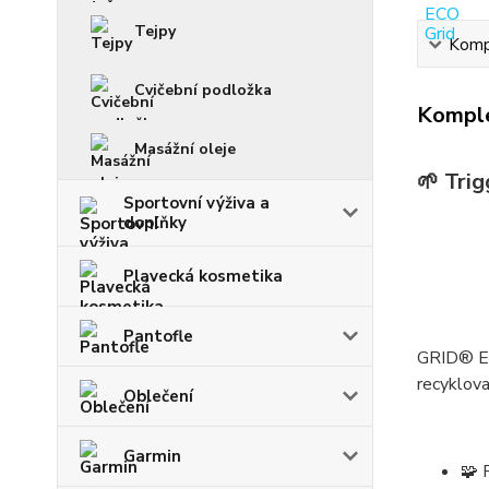
Tejpy
Kompl
Cvičební podložka
Komple
Masážní oleje
🌱
Trig
Sportovní výživa a
doplňky
Plavecká kosmetika
Pantofle
GRID® E
recyklov
Oblečení
Garmin
🧩