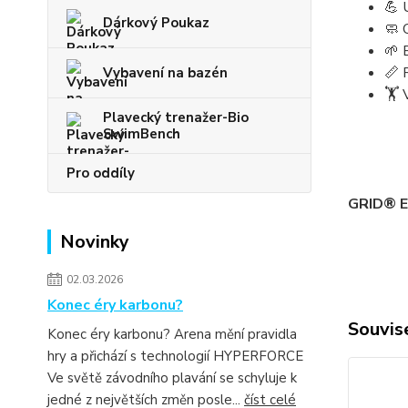
💪
Dárkový Poukaz
🧼
🌱
📏
Vybavení na bazén
🏋️
Plavecký trenažer-Bio
SwimBench
Pro oddíly
GRID® E
Novinky
02.03.2026
Konec éry karbonu?
Souvise
Konec éry karbonu? Arena mění pravidla
hry a přichází s technologií HYPERFORCE
Ve světě závodního plavání se schyluje k
jedné z největších změn posle...
číst celé