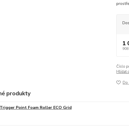
prostře
Dos
1 
908
Číslo p
Hlídat 
Do 
é produkty
Trigger Point Foam Roller ECO Grid