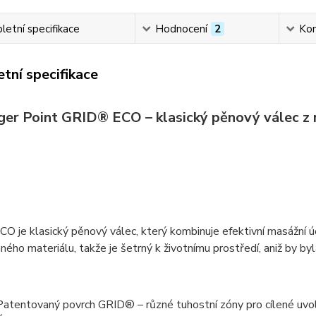
etní specifikace
Hodnocení
2
Ko
tní specifikace
ger Point GRID® ECO – klasický pěnový válec z
CO je
klasický pěnový válec
, který kombinuje
efektivní masážní ú
aného materiálu
, takže je
šetrný k životnímu prostředí
, aniž by by
Patentovaný povrch GRID®
– různé tuhostní zóny pro cílené uvo