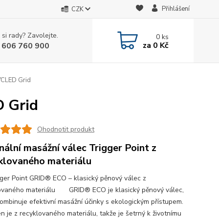
Přihlášení
CZK
 si rady? Zavolejte.
0
ks
za
0 Kč
 606 760 900
YCLED Grid
D Grid
Ohodnotit produkt
inální masážní válec Trigger Point z
klovaného materiálu
gger Point GRID® ECO – klasický pěnový válec z
ovaného materiálu GRID® ECO je klasický pěnový válec,
kombinuje efektivní masážní účinky s ekologickým přístupem.
n je z recyklovaného materiálu, takže je šetrný k životnímu