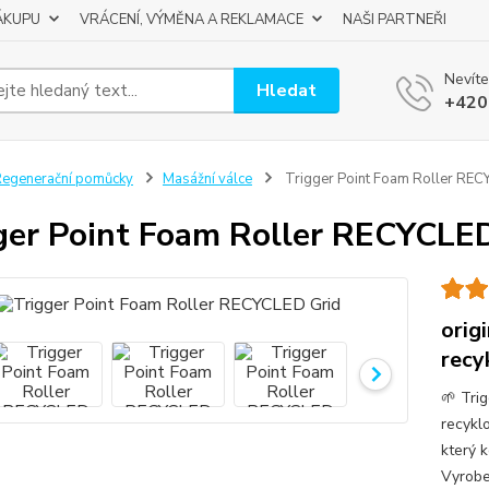
ÁKUPU
VRÁCENÍ, VÝMĚNA A REKLAMACE
NAŠI PARTNEŘI
Nevíte
Hledat
+420
egenerační pomůcky
Masážní válce
Trigger Point Foam Roller REC
ger Point Foam Roller RECYCLE
orig
recy
🌱 Tri
recykl
který 
Vyrobe