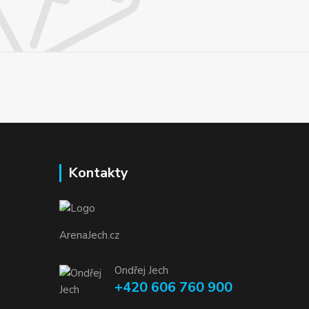
Kontakty
ArenaJech.cz
Ondřej Jech
+420 606 760 900