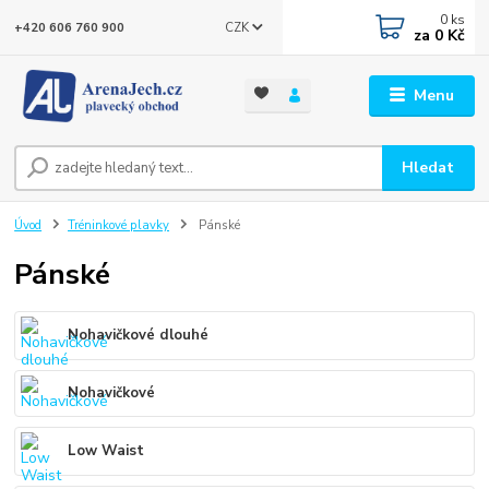
0
ks
CZK
+420 606 760 900
za
0 Kč
Menu
Hledat
Úvod
Tréninkové plavky
Pánské
Pánské
Nohavičkové dlouhé
Nohavičkové
Low Waist