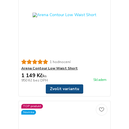
1 hodnocení
Arena Contour Low Waist Short
1 149 Kč
/
ks
Skladem
950 Kč
bez DPH
Zvolit variantu
TOP produkt
Novinka