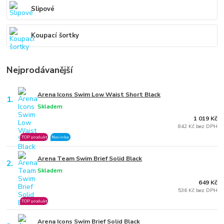
Slipové
Koupací šortky
Nejprodávanější
Arena Icons Swim Low Waist Short Black
1.
Skladem
1 019 Kč
842 Kč bez DPH
TOP produkt
Novinka
Arena Team Swim Brief Solid Black
2.
Skladem
649 Kč
536 Kč bez DPH
TOP produkt
Arena Icons Swim Brief Solid Black