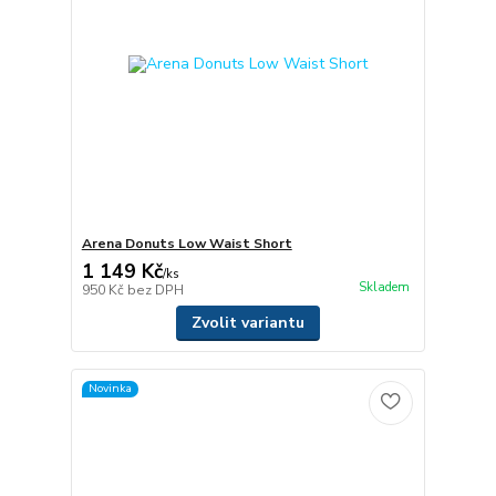
Arena Donuts Low Waist Short
1 149 Kč
/
ks
Skladem
950 Kč
bez DPH
Zvolit variantu
Novinka