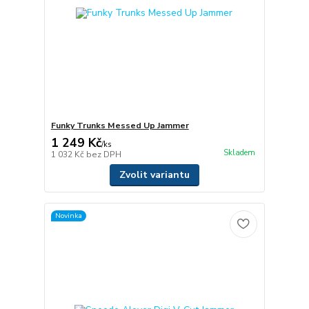
Funky Trunks Messed Up Jammer
1 249 Kč
/
ks
Skladem
1 032 Kč
bez DPH
Zvolit variantu
Novinka