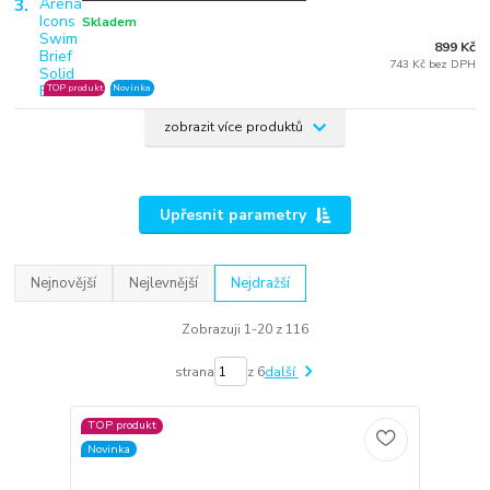
3.
Skladem
899 Kč
743 Kč bez DPH
TOP produkt
Novinka
zobrazit více produktů
Upřesnit parametry
Nejnovější
Nejlevnější
Nejdražší
Zobrazuji 1-20 z 116
strana
z 6
další
TOP produkt
Novinka