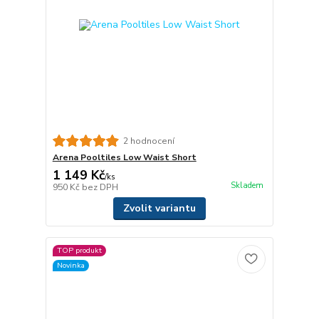
2 hodnocení
Arena Pooltiles Low Waist Short
1 149 Kč
/
ks
Skladem
950 Kč
bez DPH
Zvolit variantu
TOP produkt
Novinka