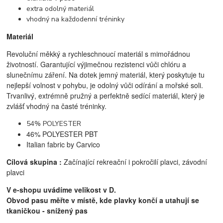
extra odolný materiál
vhodný na každodenní tréninky
Materiál
Revoluční měkký a rychleschnoucí materiál s mimořádnou
životností. Garantující výjimečnou rezistenci vůči chlóru a
slunečnímu záření. Na dotek jemný materiál, který poskytuje tu
nejlepší volnost v pohybu, je odolný vůči odírání a mořské soli.
Trvanlivý, extrémně pružný a perfektně sedící materiál, který je
zvlášť vhodný na časté tréninky.
54% POLYESTER
46% POLYESTER PBT
Italian fabric by Carvico
Cílová skupina :
Začínající rekreační i pokročilí plavci, z
ávodní
plavci
V e-shopu uvádíme velikost v D.
Obvod pasu měřte v místě, kde plavky končí a utahují se
tkaničkou - snížený pas