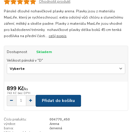
Ohodnotit produkt
Pánské dlouhé nohavičkové plavky arena. Plavky jsou z materiálu
MaxLife, který je rychleschnoucí, extra odolný vůči chlóru a slunečnímu
záření, měkký a skvěle padne. Plavky z materiálu MaxLife jsou vhodné
pro každodenní tréninky. nohavičkové plavky délka boků 45 cm tenká
podšívka na přední části...
celý popis
Dostupnost
Skladem
Velikost pánská v "D"
899 Kč
/
ks
743 Kč
bez DPH
Přidat do košíku
Číslo produktu:
004770_450
výrobce:
Arena
barva:
červená