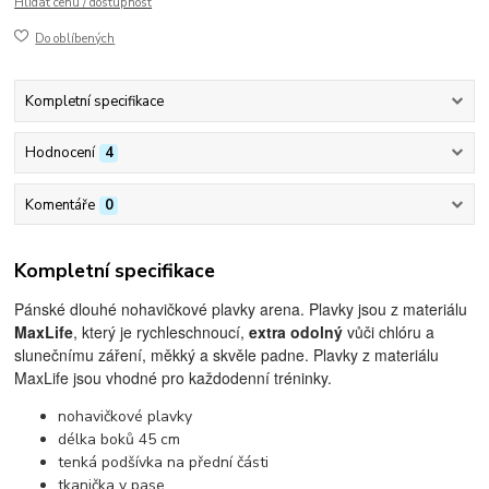
Hlídat cenu / dostupnost
Do oblíbených
Kompletní specifikace
Hodnocení
4
Komentáře
0
Kompletní specifikace
Pánské dlouhé nohavičkové plavky arena. Plavky jsou z materiálu
MaxLife
, který je rychleschnoucí,
extra odolný
vůči chlóru a
slunečnímu záření, měkký a skvěle padne. Plavky z materiálu
MaxLife jsou vhodné pro každodenní tréninky.
nohavičkové plavky
délka boků 45 cm
tenká podšívka na přední části
tkanička v pase