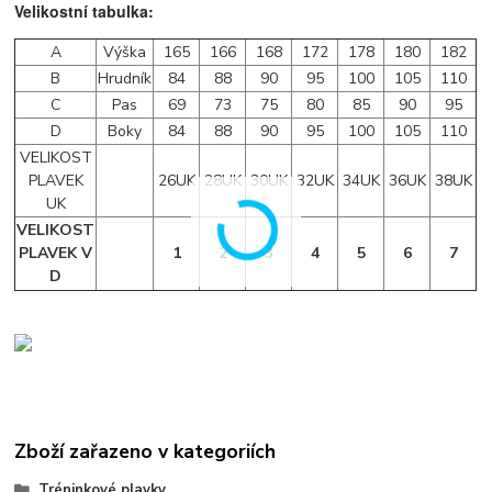
Velikostní tabulka:
A
Výška
165
166
168
172
178
180
182
B
Hrudník
84
88
90
95
100
105
110
C
Pas
69
73
75
80
85
90
95
D
Boky
84
88
90
95
100
105
110
VELIKOST
PLAVEK
26UK
28UK
30UK
32UK
34UK
36UK
38UK
UK
VELIKOST
PLAVEK V
1
2
3
4
5
6
7
D
Zboží zařazeno v kategoriích
Tréninkové plavky