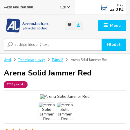
0
ks
CZK
+420 606 760 900
za
0 Kč
Menu
Hledat
Úvod
Tréninkové plavky
Pánské
Arena Solid Jammer Red
Arena Solid Jammer Red
TOP produkt