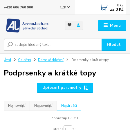
0
ks
CZK
+420 606 760 900
za
0 Kč
Menu
Hledat
Úvod
Oblečení
Dámské oblečení
Podprsenky a krátké topy
Podprsenky a krátké topy
Upřesnit parametry
Nejnovější
Nejlevnější
Nejdražší
Zobrazuji 1-1 z 1
strana
z 1