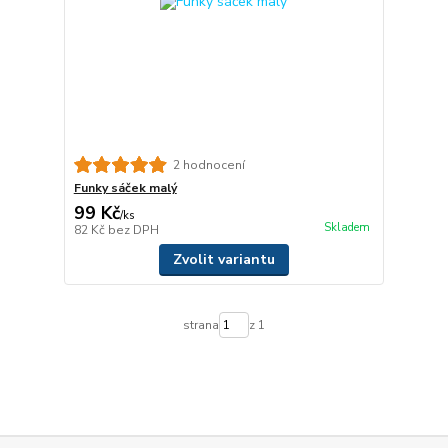
2 hodnocení
Funky sáček malý
99 Kč
/
ks
Skladem
82 Kč
bez DPH
Zvolit variantu
strana
z 1