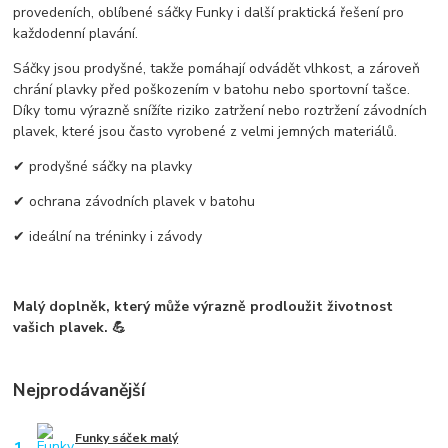
provedeních
, oblíbené
sáčky Funky
i další praktická řešení pro
každodenní plavání.
Sáčky jsou
prodyšné
, takže pomáhají odvádět vlhkost, a zároveň
chrání plavky před poškozením v batohu nebo sportovní tašce
.
Díky tomu výrazně snížíte riziko
zatržení nebo roztržení závodních
plavek
, které jsou často vyrobené z velmi jemných materiálů.
✔ prodyšné sáčky na plavky
✔ ochrana závodních plavek v batohu
✔ ideální na tréninky i závody
Malý doplněk, který může
výrazně prodloužit životnost
vašich plavek
. 💪
Nejprodávanější
Funky sáček malý