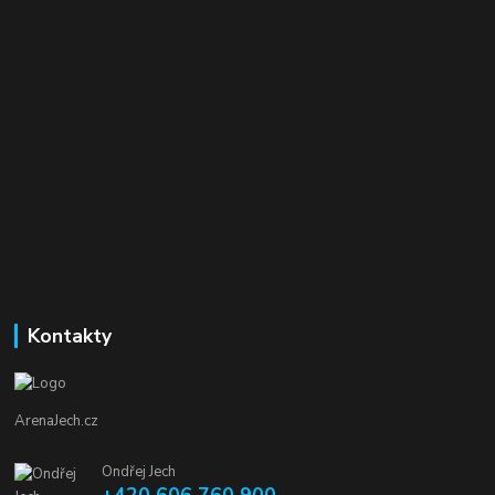
Kontakty
ArenaJech.cz
Ondřej Jech
+420 606 760 900