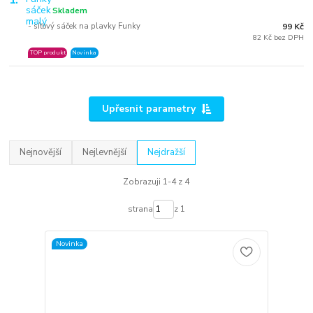
1.
Skladem
- síťový sáček na plavky Funky
99 Kč
82 Kč bez DPH
TOP produkt
Novinka
Upřesnit parametry
Nejnovější
Nejlevnější
Nejdražší
Zobrazuji 1-4 z 4
strana
z 1
Novinka