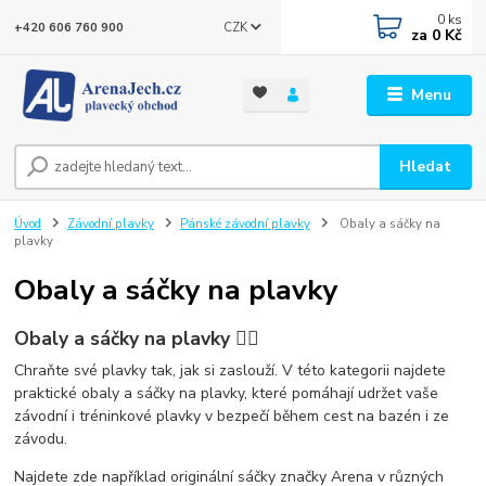
0
ks
CZK
+420 606 760 900
za
0 Kč
Menu
Hledat
Úvod
Závodní plavky
Pánské závodní plavky
Obaly a sáčky na
plavky
Obaly a sáčky na plavky
Obaly a sáčky na plavky 🏊‍♂️
Chraňte své plavky tak, jak si zaslouží. V této kategorii najdete
praktické obaly a sáčky na plavky
, které pomáhají udržet vaše
závodní i tréninkové plavky v bezpečí během cest na bazén i ze
závodu.
Najdete zde například
originální sáčky značky
Arena
v různých