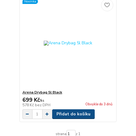
Novinka
Arena Drybag 5l Black
699 Kč
/
ks
Obvykle do 3 dnů
578 Kč
bez DPH
Přidat do košíku
strana
z 1