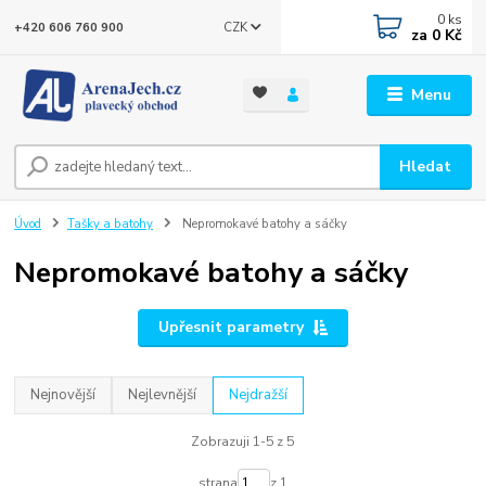
0
ks
CZK
+420 606 760 900
za
0 Kč
Menu
Hledat
Úvod
Tašky a batohy
Nepromokavé batohy a sáčky
Nepromokavé batohy a sáčky
Upřesnit parametry
Nejnovější
Nejlevnější
Nejdražší
Zobrazuji 1-5 z 5
strana
z 1