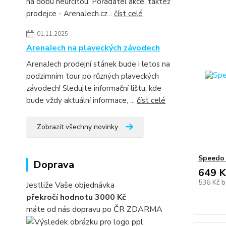
na dobu neurčitou. Pořadatel akce, taktéž
prodejce - ArenaJech.cz...
číst celé
01.11.2025
ArenaJech na plaveckých závodech
ArenaJech prodejní stánek bude i letos na
podzimním tour po různých plaveckých
závodech! Sledujte informační lištu, kde
bude vždy aktuální informace, ...
číst celé
Zobrazit všechny novinky
Speedo 
Doprava
649 K
536 Kč
b
Jestliže Vaše objednávka
překročí hodnotu 3000 Kč
máte od nás dopravu po ČR ZDARMA