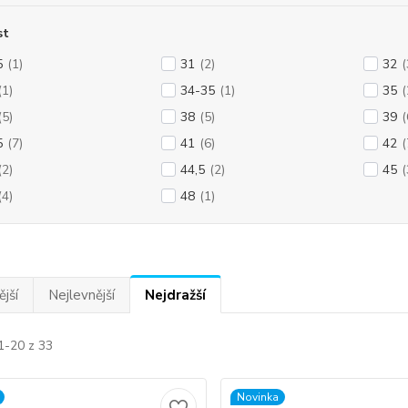
st
5
(1)
31
(2)
32
(
(1)
34-35
(1)
35
(
(5)
38
(5)
39
(
5
(7)
41
(6)
42
(
(2)
44,5
(2)
45
(
(4)
48
(1)
jší
Nejlevnější
Nejdražší
1-20 z 33
Novinka