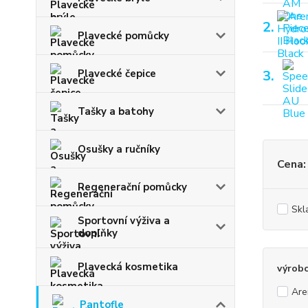
2.
Plavecké pomůcky
Plavecké čepice
3.
Tašky a batohy
Osušky a ručníky
Cena:
Regenerační pomůcky
Skl
Sportovní výživa a
doplňky
Plavecká kosmetika
výrob
Are
Pantofle