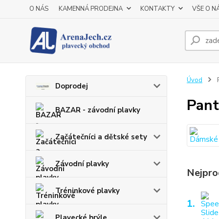
O NÁS
KAMENNÁ PRODEJNA
KONTAKTY
VŠE O N
Úvod
P
Doprodej
Pant
BAZAR - závodní plavky
Začátečníci a dětské sety
Závodní plavky
Nejpro
Tréninkové plavky
1.
Plavecké brýle