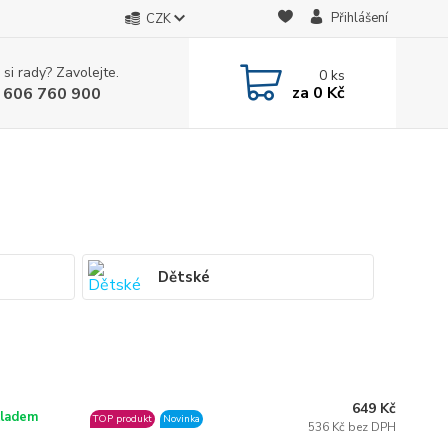
Přihlášení
CZK
 si rady? Zavolejte.
0
ks
za
0 Kč
 606 760 900
Dětské
649 Kč
ladem
TOP produkt
Novinka
536 Kč bez DPH