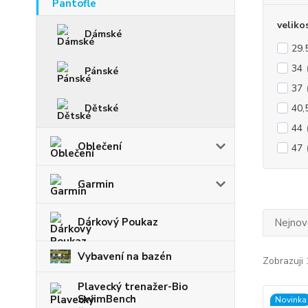
veliko
Dámské
29.
34
Pánské
37
Dětské
40,
44
Oblečení
47
Garmin
Dárkový Poukaz
Nejnově
Vybavení na bazén
Zobrazuji 
Plavecký trenažer-Bio
SwimBench
Novinka