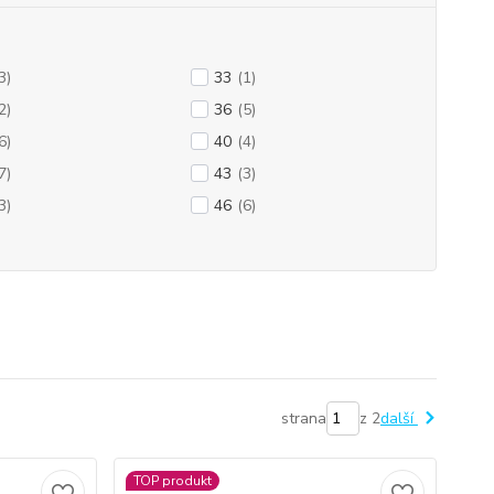
3)
33
(1)
2)
36
(5)
6)
40
(4)
7)
43
(3)
3)
46
(6)
strana
z 2
další
TOP produkt