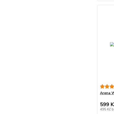
Arena 
599 K
495 Kč
b