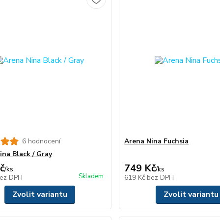
6 hodnocení
Arena Nina Fuchsia
ina Black / Gray
č
749 Kč
/
ks
/
ks
Skladem
ez DPH
619 Kč
bez DPH
Zvolit variantu
Zvolit variantu