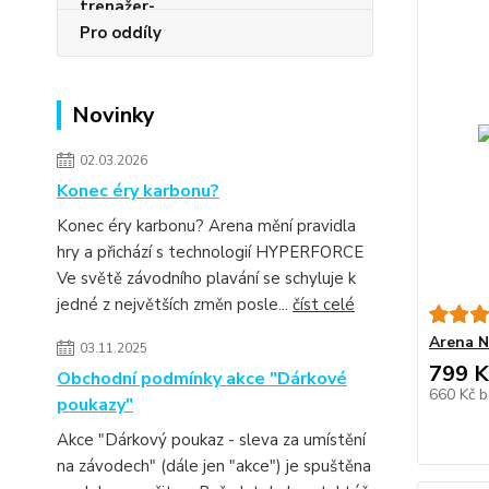
Pro oddíly
Novinky
02.03.2026
Konec éry karbonu?
Konec éry karbonu? Arena mění pravidla
hry a přichází s technologií HYPERFORCE
Ve světě závodního plavání se schyluje k
jedné z největších změn posle...
číst celé
Arena N
03.11.2025
799 K
Obchodní podmínky akce "Dárkové
660 Kč
b
poukazy"
Akce "Dárkový poukaz - sleva za umístění
na závodech" (dále jen "akce") je spuštěna