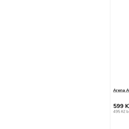
Arena 
599 K
495 Kč
b