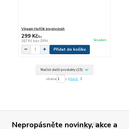
Vilgain Hořčík bisglycinát
299 Kč
/
ks
Skladem
267 Kč
bez DPH
Přidat do košíku
Načíst další produkty (15)
strana
z 2
další
Nepropásněte novinky, akce a