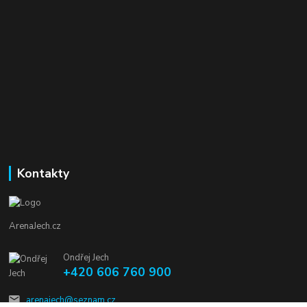
Kontakty
ArenaJech.cz
Ondřej Jech
+420 606 760 900
arenajech@seznam.cz