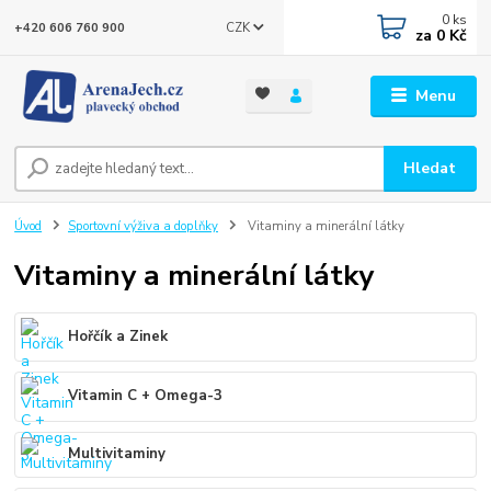
0
ks
CZK
+420 606 760 900
za
0 Kč
Menu
Hledat
Úvod
Sportovní výživa a doplňky
Vitaminy a minerální látky
Vitaminy a minerální látky
Hořčík a Zinek
Vitamin C + Omega-3
Multivitaminy