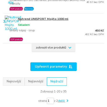
vstřebatelných BIO sacharidů, pro dlouhotrvající aktivity nižší
40 Kč bez DPH
intenzity
TOP produkt
Novinka
Nutrend UNISPORT Mojito 1000 ml
3.
Skladem
iontový nápoj - sirup
450 Kč
402 Kč bez DPH
TOP produkt
zobrazit více produktů
Upřesnit parametry
Nejnovější
Nejlevnější
Nejdražší
Zobrazuji 1-20 z 35
strana
z 2
další