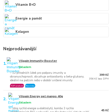
Vitamin B+D
Energie a paměť
Kolagen
Nejprodávanější
Vilgain Immunity Booster
1.
Skladem
–⁠ 12 přírodních látek pro podporu imunity a
399 Kč
obranyschopnosti, obsahuje antioxidanty a beta‑glukany,
356 Kč bez DPH
ideální na podzim nebo v období snížené imunity
TOP produkt
Novinka
Vilgain Energy gel mango 40g
2.
Skladem
⁠–⁠ zdroj rychlé energie a elektrolytů, kombo 3 rychle
45 Kč