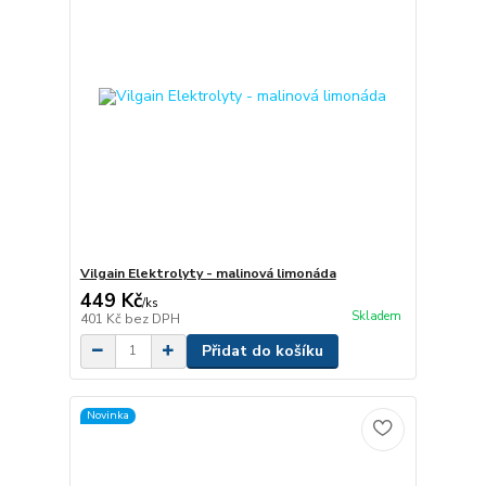
Vilgain Elektrolyty - malinová limonáda
449 Kč
/
ks
Skladem
401 Kč
bez DPH
Přidat do košíku
Novinka