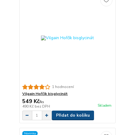
1 hodnocení
Vilgain Hořčík bisglycinát
549 Kč
/
ks
Skladem
490 Kč
bez DPH
Přidat do košíku
Novinka