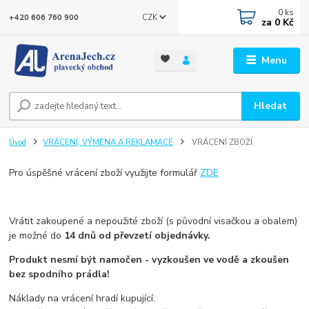
0
ks
CZK
+420 606 760 900
za
0 Kč
Menu
Hledat
Úvod
VRÁCENÍ, VÝMĚNA A REKLAMACE
VRÁCENÍ ZBOŽÍ
Pro úspěšné vrácení zboží využijte formulář
ZDE
Vrátit zakoupené a nepoužité zboží (s původní visačkou a obalem)
je možné do
14 dnů od převzetí objednávky.
Produkt nesmí být namočen - vyzkoušen ve vodě a zkoušen
bez spodního prádla!
Náklady na vrácení hradí kupující.