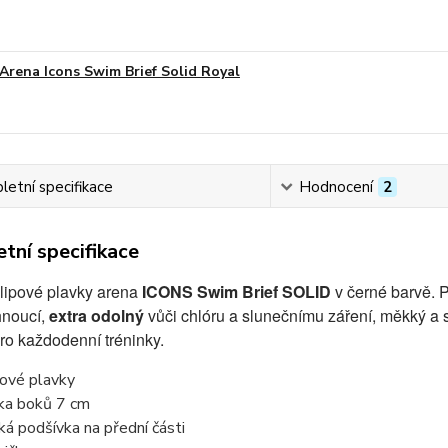
Arena Icons Swim Brief Solid Royal
etní specifikace
Hodnocení
2
tní specifikace
lipové plavky arena
ICONS Swim Brief
SOLID
v černé barvě. P
hnoucí,
extra odolný
vůči chlóru a slunečnímu záření, měkký a 
ro každodenní tréninky.
pové plavky
ka boků 7 cm
ká podšívka na přední části