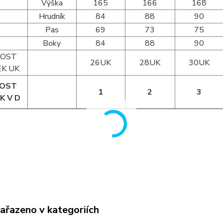
A
Výška
165
166
168
B
Hrudník
84
88
90
Pas
69
73
75
D
Boky
84
88
90
KOST
26UK
28UK
30UK
K UK
KOST
1
2
3
K V D
zařazeno v kategoriích