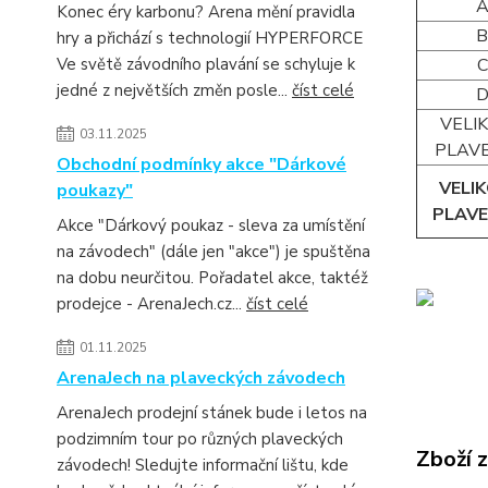
Konec éry karbonu? Arena mění pravidla
hry a přichází s technologií HYPERFORCE
Ve světě závodního plavání se schyluje k
C
jedné z největších změn posle...
číst celé
VELI
03.11.2025
PLAVE
Obchodní podmínky akce "Dárkové
VELI
poukazy"
PLAVE
Akce "Dárkový poukaz - sleva za umístění
na závodech" (dále jen "akce") je spuštěna
na dobu neurčitou. Pořadatel akce, taktéž
prodejce - ArenaJech.cz...
číst celé
01.11.2025
ArenaJech na plaveckých závodech
ArenaJech prodejní stánek bude i letos na
podzimním tour po různých plaveckých
Zboží 
závodech! Sledujte informační lištu, kde