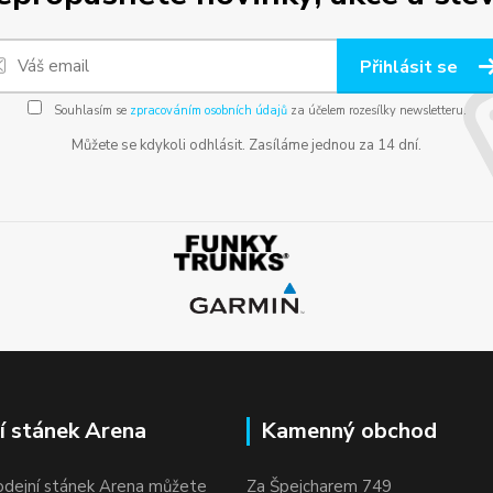
Přihlásit se
Souhlasím se
zpracováním osobních údajů
za účelem rozesílky newsletteru.
Můžete se kdykoli odhlásit. Zasíláme jednou za 14 dní.
í stánek Arena
Kamenný obchod
odejní stánek Arena můžete
Za Špejcharem 749