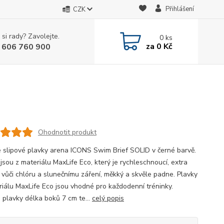
Přihlášení
CZK
 si rady? Zavolejte.
0
ks
za
0 Kč
 606 760 900
Ohodnotit produkt
 slipové plavky arena ICONS Swim Brief SOLID v černé barvě.
jsou z materiálu MaxLife Eco, který je rychleschnoucí, extra
 vůči chlóru a slunečnímu záření, měkký a skvěle padne. Plavky
riálu MaxLife Eco jsou vhodné pro každodenní tréninky.
é plavky délka boků 7 cm te...
celý popis