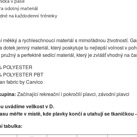
nička v pase
ra odolný materiál
dné na každodenní tréninky
 měkký a rychleschnoucí materiál s mimořádnou životností. Gar
a dotek jemný materiál, který poskytuje tu nejlepší volnost v poh
pružný a perfektně sedící materiál, který je zvlášť vhodný na čas
% POLYESTER
% POLYESTER PBT
lian fabric by Carvico
kupina:
Začínající rekreační i pokročilí plavci, z
ávodní plavci
u uvádíme velikost v D.
su měřte v místě, kde plavky končí a utahují se tkaničkou 
í tabulka: