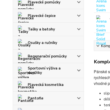
Plavecké pomůcky
Plavecké čepice
Tašky a batohy
Osušky a ručníky
Kompl
Regenerační pomůcky
Komple
Sportovní výživa a
Pánské s
doplňky
rychlesc
vhodné p
Plavecká kosmetika
sli
Pantofle
dél
ten