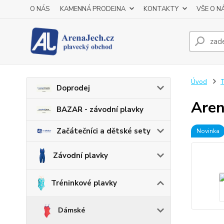
O NÁS
KAMENNÁ PRODEJNA
KONTAKTY
VŠE O N
Úvod
T
Doprodej
Aren
BAZAR - závodní plavky
Začátečníci a dětské sety
Novinka
Závodní plavky
Tréninkové plavky
Dámské