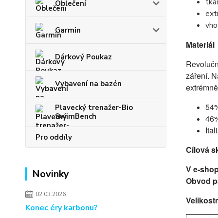
tka
Oblečení
ext
vho
Garmin
Materiál
Dárkový Poukaz
Revoluční
záření. N
Vybavení na bazén
extrémně 
54
Plavecký trenažer-Bio
SwimBench
46
Ita
Pro oddíly
Cílová s
V e-shop
Novinky
Obvod pa
02.03.2026
Velikostn
Konec éry karbonu?