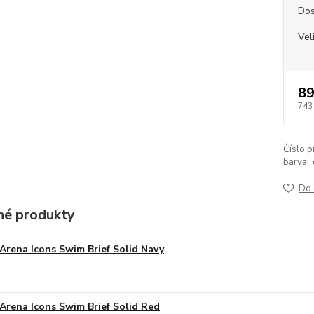
Dos
Vel
89
743
Číslo p
barva:
Do 
é produkty
Arena Icons Swim Brief Solid Navy
Arena Icons Swim Brief Solid Red