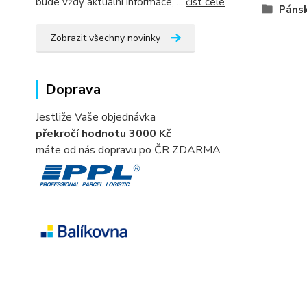
bude vždy aktuální informace, ...
číst celé
Páns
Zobrazit všechny novinky
Doprava
Jestliže Vaše objednávka
překročí hodnotu 3000 Kč
máte od nás dopravu po ČR ZDARMA