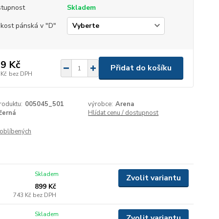
tupnost
Skladem
ikost pánská v "D"
9 Kč
Přidat do košíku
 Kč
bez DPH
roduktu:
005045_501
výrobce:
Arena
černá
Hlídat cenu / dostupnost
oblíbených
Skladem
Zvolit variantu
899 Kč
743 Kč
bez DPH
Skladem
Zvolit variantu