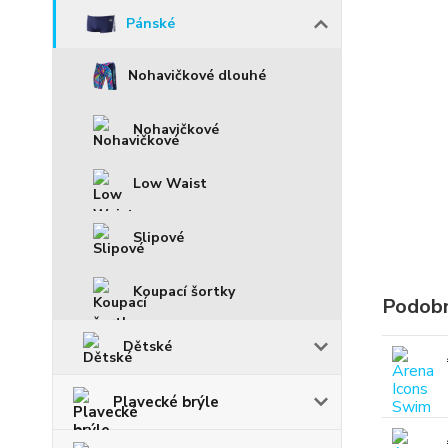
Pánské
Nohavičkové dlouhé
Nohavičkové
Low Waist
Slipové
Koupací šortky
Podobn
Dětské
Plavecké brýle