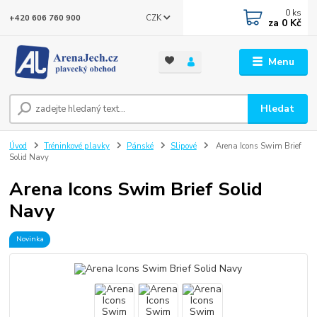
0
ks
CZK
+420 606 760 900
za
0 Kč
Menu
Hledat
Úvod
Tréninkové plavky
Pánské
Slipové
Arena Icons Swim Brief
Solid Navy
Arena Icons Swim Brief Solid
Navy
Novinka