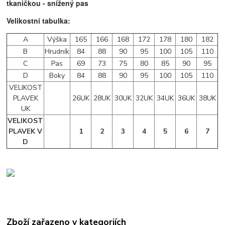
tkaničkou - snížený pas
Velikostní tabulka:
A
Výška
165
166
168
172
178
180
182
B
Hrudník
84
88
90
95
100
105
110
C
Pas
69
73
75
80
85
90
95
D
Boky
84
88
90
95
100
105
110
VELIKOST
PLAVEK
26UK
28UK
30UK
32UK
34UK
36UK
38UK
UK
VELIKOST
PLAVEK V
1
2
3
4
5
6
7
D
Zboží zařazeno v kategoriích