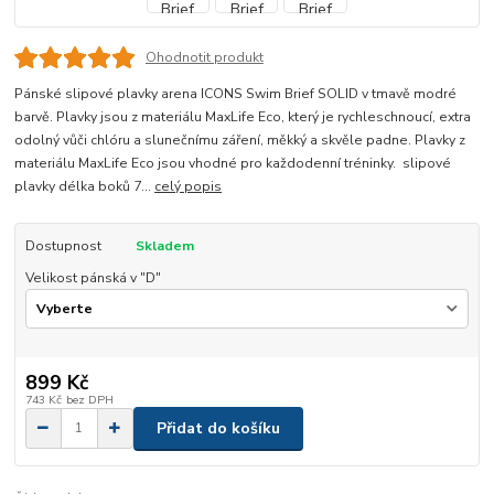
Ohodnotit produkt
Pánské slipové plavky arena ICONS Swim Brief SOLID v tmavě modré
barvě. Plavky jsou z materiálu MaxLife Eco, který je rychleschnoucí, extra
odolný vůči chlóru a slunečnímu záření, měkký a skvěle padne. Plavky z
materiálu MaxLife Eco jsou vhodné pro každodenní tréninky. slipové
plavky délka boků 7...
celý popis
Dostupnost
Skladem
Velikost pánská v "D"
899 Kč
743 Kč
bez DPH
Přidat do košíku