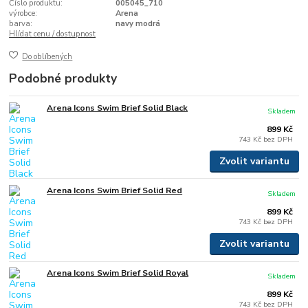
Číslo produktu:
005045_710
výrobce:
Arena
barva:
navy modrá
Hlídat cenu / dostupnost
Do oblíbených
Podobné produkty
Arena Icons Swim Brief Solid Black
Skladem
899 Kč
743 Kč
bez DPH
Zvolit variantu
Arena Icons Swim Brief Solid Red
Skladem
899 Kč
743 Kč
bez DPH
Zvolit variantu
Arena Icons Swim Brief Solid Royal
Skladem
899 Kč
743 Kč
bez DPH