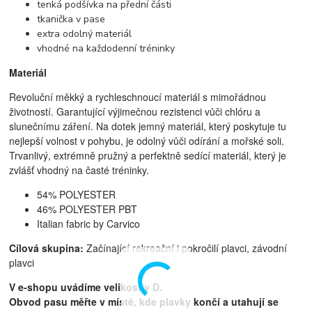
tenká podšívka na přední části
tkanička v pase
extra odolný materiál
vhodné na každodenní tréninky
Materiál
Revoluční měkký a rychleschnoucí materiál s mimořádnou
životností. Garantující výjimečnou rezistenci vůči chlóru a
slunečnímu záření. Na dotek jemný materiál, který poskytuje tu
nejlepší volnost v pohybu, je odolný vůči odírání a mořské soli.
Trvanlivý, extrémně pružný a perfektně sedící materiál, který je
zvlášť vhodný na časté tréninky.
54% POLYESTER
46% POLYESTER PBT
Italian fabric by Carvico
Cílová skupina:
Začínající rekreační i pokročilí plavci, z
ávodní
plavci
V e-shopu uvádíme velikost v D.
Obvod pasu měřte v místě, kde plavky končí a utahují se