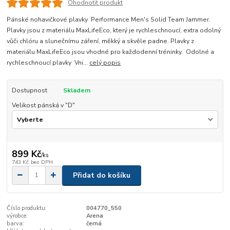
Ohodnotit produkt
Pánské nohavičkové plavky Performance Men's Solid Team Jammer.
Plavky jsou z materiálu MaxLifeEco, který je rychleschnoucí, extra odolný
vůči chlóru a slunečnímu záření, měkký a skvěle padne. Plavky z
materiálu MaxLifeEco jsou vhodné pro každodenní tréninky. Odolné a
rychleschnoucí plavky Vni...
celý popis
Dostupnost
Skladem
Velikost pánská v "D"
899 Kč
/
ks
743 Kč
bez DPH
Přidat do košíku
Číslo produktu:
004770_550
výrobce:
Arena
barva:
černá