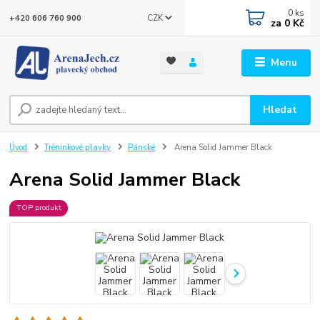
0
ks
CZK
+420 606 760 900
za
0 Kč
Menu
Hledat
Úvod
Tréninkové plavky
Pánské
Arena Solid Jammer Black
Arena Solid Jammer Black
TOP produkt