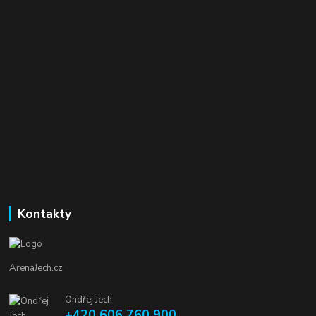
Kontakty
ArenaJech.cz
Ondřej Jech
+420 606 760 900