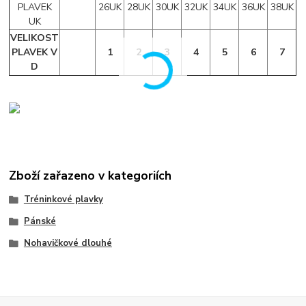
PLAVEK
26UK
28UK
30UK
32UK
34UK
36UK
38UK
UK
VELIKOST
PLAVEK V
1
2
3
4
5
6
7
D
Zboží zařazeno v kategoriích
Tréninkové plavky
Pánské
Nohavičkové dlouhé