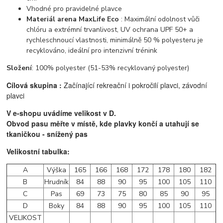
Vhodné pro pravidelné plavce
Materiál arena MaxLife Eco
: Maximální odolnost vůči
chlóru a extrémní trvanlivost, UV ochrana UPF 50+ a
rychleschnoucí vlastnosti, minimálně 50 % polyesteru je
recyklováno, ideální pro intenzivní trénink
Složení
: 100% polyester (51-53% recyklovaný polyester)
Cílová skupina :
Začínající rekreační i pokročilí plavci, z
ávodní
plavci
V e-shopu uvádíme velikost v D.
Obvod pasu měřte v místě, kde plavky končí a utahují se
tkaničkou - snížený pas
Velikostní tabulka:
A
Výška
165
166
168
172
178
180
182
B
Hrudník
84
88
90
95
100
105
110
C
Pas
69
73
75
80
85
90
95
D
Boky
84
88
90
95
100
105
110
VELIKOST