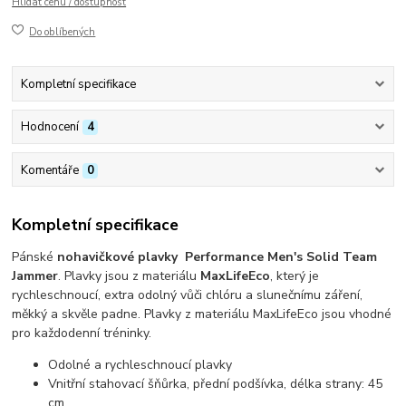
Hlídat cenu / dostupnost
Do oblíbených
Kompletní specifikace
Hodnocení
4
Komentáře
0
Kompletní specifikace
Pánské
nohavičkové plavky
Performance Men's Solid Team
Jammer
. Plavky jsou z materiálu
MaxLifeEco
, který je
rychleschnoucí, extra odolný vůči chlóru a slunečnímu záření,
měkký a skvěle padne. Plavky z materiálu MaxLifeEco jsou vhodné
pro každodenní tréninky.
Odolné a rychleschnoucí plavky
Vnitřní stahovací šňůrka, přední podšívka, délka strany: 45
cm.