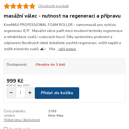
Ohodnotit produkt
masážní válec - nutnost na regeneraci a přípravu
KineMAX PROFESSIONAL FOAM ROLLER – samomasáž pro rychlou
regeneraci 💪💛 Masážní válce patří mezi moderní techniky regenerace
a rehabilitace svalů i svalových fascií. Díky správnému prokrvení a
odplavení škodlivých látek dokážete urychlit regeneraci, snížit napětí a
zvýšit elasticitu svalů. 🌊✨ Hla...
celý popis
Dostupnost
Obvykle do 3 dnů
999 Kč
826 Kč
bez DPH
Přidat do košíku
Číslo produktu:
3700
výrobce:
Kine-Max
Hlídat cenu / dostupnost