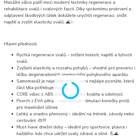
Masážní válce patří mezi
moderní techniky regenerace a
rehabilitace svalů i svalových fascií
. Díky
správnému prokrvení a
odplavení škodlivých látek
dokážete
urychlit regeneraci, snížit
napětí a zvýšit elasticitu svalů
. 🌊✨
Hlavní přednosti:
Rychlá regenerace svalů
– snížení bolesti, napětí a tuhosti
svalů.
Zvýšení elasticity a rozsahu pohybů
– vhodné pro prevenci i
léčbu degenerativních onemocnění pohybového aparátu.
Samomasáž je nejefektivnější
– sami nejlépe poznáte, která
část těla potřebuje masáž.
CORE válec z ABS plastu
– vysoká kvalita a odolnost.
Povrch z EVA pěny
– napodobuje stimulaci konečky prstů
pro maximální účinek.
Lehký a snadno přenosný
– ideální na trénink, závody nebo
cestování. 👜💛
Must-have dnešní doby
– ideální pro sportovce, plavce i
každého, kdo chce udržet svaly zdravé a silné. 💪🌊