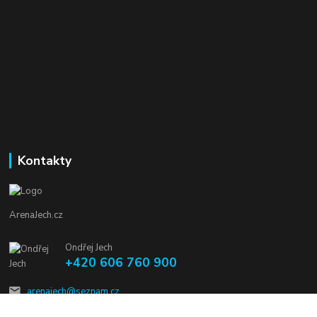
Kontakty
ArenaJech.cz
Ondřej Jech
+420 606 760 900
arenajech@seznam.cz