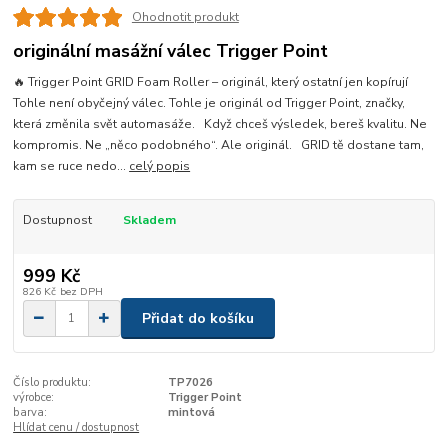
Ohodnotit produkt
originální masážní válec Trigger Point
🔥 Trigger Point GRID Foam Roller – originál, který ostatní jen kopírují
Tohle není obyčejný válec. Tohle je originál od Trigger Point, značky,
která změnila svět automasáže. Když chceš výsledek, bereš kvalitu. Ne
kompromis. Ne „něco podobného“. Ale originál. GRID tě dostane tam,
kam se ruce nedo...
celý popis
Dostupnost
Skladem
999 Kč
826 Kč
bez DPH
Přidat do košíku
Číslo produktu:
TP7026
výrobce:
Trigger Point
barva:
mintová
Hlídat cenu / dostupnost