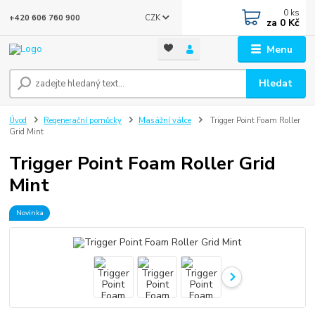
0
ks
CZK
+420 606 760 900
za
0 Kč
Menu
Hledat
Úvod
Regenerační pomůcky
Masážní válce
Trigger Point Foam Roller
Grid Mint
Trigger Point Foam Roller Grid
Mint
Novinka