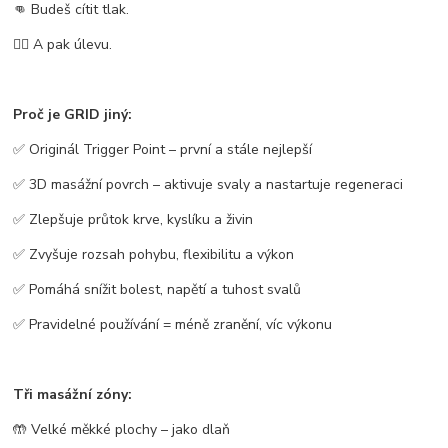
👊 Budeš cítit tlak.
😮‍💨 A pak úlevu.
Proč je GRID jiný:
✅
Originál Trigger Point
– první a stále nejlepší
✅
3D masážní povrch
– aktivuje svaly a nastartuje regeneraci
✅ Zlepšuje průtok krve, kyslíku a živin
✅ Zvyšuje
rozsah pohybu, flexibilitu a výkon
✅ Pomáhá snížit
bolest, napětí a tuhost svalů
✅ Pravidelné používání = méně zranění, víc výkonu
Tři masážní zóny:
🤲 Velké měkké plochy – jako dlaň