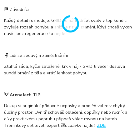
🏁
Závodníci
Každý detail rozhoduje. GRID pomáhá držet svaly v top kondici,
zvyšuje rozsah pohybu a snižuje riziko zranění. Když chceš výkon
navíc, bez regenerace to nejde.
🪑
Lidi se sedavým zaměstnáním
Ztuhlá záda, kyčle zatažené, krk v háji? GRID ti večer doslova
sundá brnění z těla a vrátí lehkost pohybu.
💡
ArenaJech TIP:
Dokup si originální
přídavné ucpávky
a proměň válec v chytrý
úložný prostor. Uvnitř schováš oblečení, doplňky nebo ručník a
díky
praktickému popruhu
připneš válec rovnou na batoh.
Tréninkový set level: expert 🎒ucpávky najdeš
ZDE