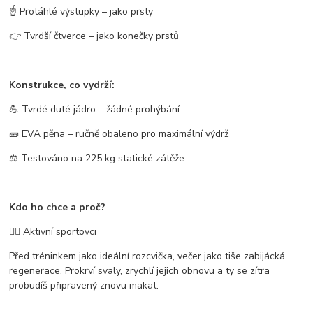
☝ Protáhlé výstupky – jako prsty
👉 Tvrdší čtverce – jako konečky prstů
Konstrukce, co vydrží:
💪
Tvrdé duté jádro
– žádné prohýbání
🧱
EVA pěna
– ručně obaleno pro maximální výdrž
⚖ Testováno na
225 kg
statické zátěže
Kdo ho chce a proč?
🏃‍♂️
Aktivní sportovci
Před tréninkem jako ideální rozcvička, večer jako tiše zabijácká
regenerace. Prokrví svaly, zrychlí jejich obnovu a ty se zítra
probudíš připravený znovu makat.