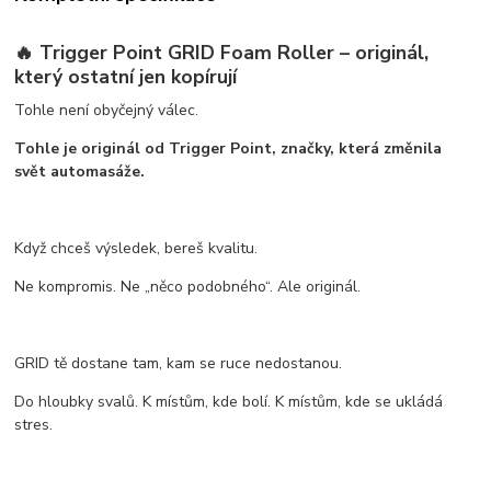
🔥
Trigger Point GRID Foam Roller – originál,
který ostatní jen kopírují
Tohle není obyčejný válec.
Tohle je
originál od Trigger Point
, značky, která změnila
svět automasáže.
Když chceš výsledek, bereš
kvalitu
.
Ne kompromis. Ne „něco podobného“. Ale
originál
.
GRID tě dostane tam, kam se ruce nedostanou.
Do hloubky svalů. K místům, kde bolí. K místům, kde se ukládá
stres.