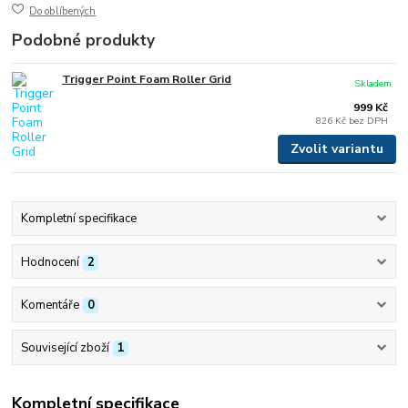
Do oblíbených
Podobné produkty
Trigger Point Foam Roller Grid
Skladem
999 Kč
826 Kč
bez DPH
Zvolit variantu
Kompletní specifikace
Hodnocení
2
Komentáře
0
Související zboží
1
Kompletní specifikace