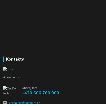
Kontakty
ArenaJech.cz
Ondřej Jech
+420 606 760 900
arenajech@seznam.cz