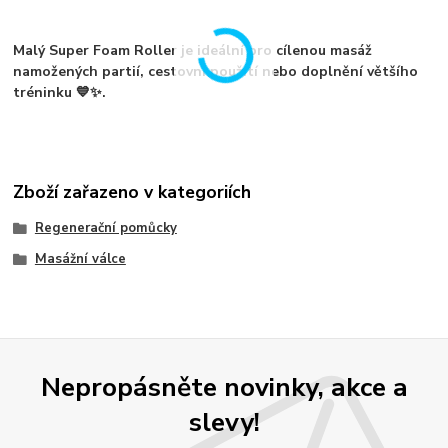
Malý
Super Foam Roller
je ideální pro
cílenou masáž
namožených partií, cestovní použití nebo doplnění většího
tréninku
💙✨.
Zboží zařazeno v kategoriích
Regenerační pomůcky
Masážní válce
Nepropásněte novinky, akce a
slevy!