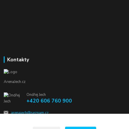
Kontakty
ArenaJech.cz
Ondřej Jech
+420 606 760 900
arenajech@seznam.cz