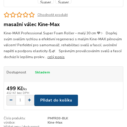
Ohodnotit produkt
masažní válec Kine-Max
Kine-MAX Professional Super Foam Roller – malý 30 cm 💙✨ Dopřej
svým svalům rychlou a efektivní regeneraci s malým Kine-MAX pěnovým
válcem! Perfektní pro samomasáž, rehabilitaci svalů a fascií, uvolnění
napětí a podporu elasticity 💪🌿. Správným proválcováním svalů a fascií
dochází k lepšímu prokrv...
celý popis
Dostupnost
Skladem
499 Kč
/
ks
412 Kč
bez DPH
Přidat do košíku
Číslo produktu:
PMFR30-BLK
výrobce:
Kine-Max
Hlídat cenu / dostupnost