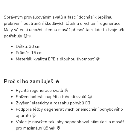
Správným
proválcováním svalů a fascií
dochází k lepšímu
prokrvení, odstranění škodlivých látek a urychlení regenerace.
Malý válec ti umožní
cílenou masáž přesně tam, kde to tvoje tělo
potřebuje
😌✨.
Délka:
30 cm
Průměr:
15 cm
Materiál:
kvalitní EPE s dlouhou životností 💎
Proč si ho zamiluješ 🔥
Rychlá regenerace svalů 💪
Snížení bolesti, napětí a tuhosti svalů 😌
Zvýšení elasticity a rozsahu pohybů 🏃‍♂️
Podpora léčby degenerativních onemocnění pohybového
aparátu 🩺
Válec je navržen tak, aby napodoboval stimulaci a masáž
pro maximální účinek 🌟