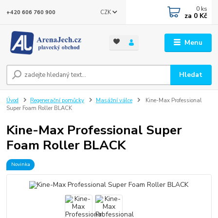
0
ks
CZK
+420 606 760 900
za
0 Kč
Menu
Hledat
Úvod
Regenerační pomůcky
Masážní válce
Kine-Max Professional
Super Foam Roller BLACK
Kine-Max Professional Super
Foam Roller BLACK
Novinka