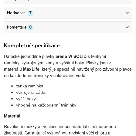
Hodnocení
7
Komentáře
0
Kompletní specifikace
Dámské jednodílné plavky
arena W SOLID
s tenkými
ramínky, vykrojenými zády a vyššími boky. Plavky jsou z
materiálu
MaxLife
, který je speciálně navržený pro závodní plavce
na každodenní tréninky v chlorované vodě.
tenká ramínka
vykrojená záda
vyšší boky
vhodné na každodenní tréninky
Materiál
Revoluční měkký a rychleschnoucí materiál s mimořádnou
životností. Garantující vyjmečnou rezisteni vůči chlóru a