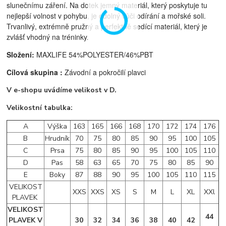
slunečnímu záření. Na dotek jemný materiál, který poskytuje tu
nejlepší volnost v pohybu, je odolný vůči odírání a mořské soli.
Trvanlivý, extrémně pružný a perfektně sedící materiál, který je
zvlášť vhodný na tréninky.
Složení:
MAXLIFE 54%POLYESTER/46%PBT
Cílová skupina :
Závodní a pokročilí plavci
V e-shopu uvádíme velikost v D.
Velikostní tabulka:
A
Výška
163
165
166
168
170
172
174
176
B
Hrudník
70
75
80
85
90
95
100
105
C
Prsa
75
80
85
90
95
100
105
110
D
Pas
58
63
65
70
75
80
85
90
E
Boky
87
88
90
95
100
105
110
115
VELIKOST
XXS
XXS
XS
S
M
L
XL
XXl
PLAVEK
VELIKOST
44
PLAVEK V
30
32
34
36
38
40
42