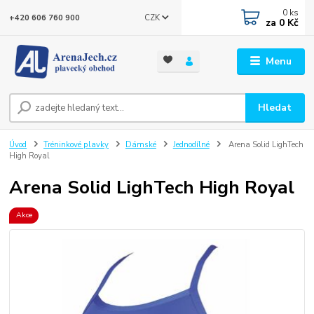
0
ks
CZK
+420 606 760 900
za
0 Kč
Menu
Hledat
Úvod
Tréninkové plavky
Dámské
Jednodílné
Arena Solid LighTech
High Royal
Arena Solid LighTech High Royal
Akce