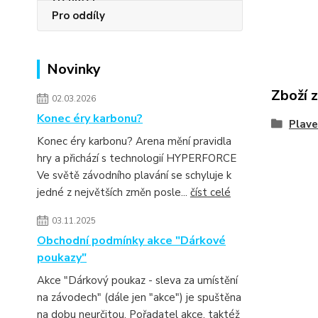
Pro oddíly
Novinky
Zboží 
02.03.2026
Konec éry karbonu?
Plav
Konec éry karbonu? Arena mění pravidla
hry a přichází s technologií HYPERFORCE
Ve světě závodního plavání se schyluje k
jedné z největších změn posle...
číst celé
03.11.2025
Obchodní podmínky akce "Dárkové
poukazy"
Akce "Dárkový poukaz - sleva za umístění
na závodech" (dále jen "akce") je spuštěna
na dobu neurčitou. Pořadatel akce, taktéž