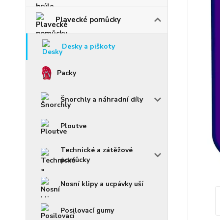
Plavecké pomůcky
Desky a piškoty
Packy
Šnorchly a náhradní díly
Ploutve
Technické a zátěžové
pomůcky
Nosní klipy a ucpávky uší
Posilovací gumy