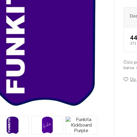
Dos
44
371
Číslo p
barva:
Do 