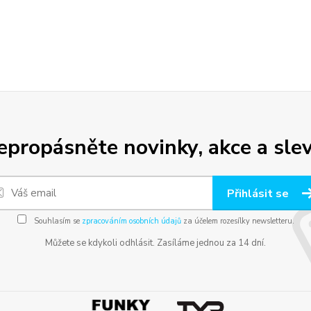
epropásněte novinky, akce a slev
Přihlásit se
Souhlasím se
zpracováním osobních údajů
za účelem rozesílky newsletteru.
Můžete se kdykoli odhlásit. Zasíláme jednou za 14 dní.