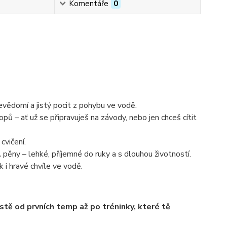
Komentáře
0
ebevědomí a jistý pocit z pohybu ve vodě.
ů – ať už se připravuješ na závody, nebo jen chceš cítit
cvičení.
ny – lehké, příjemné do ruky a s dlouhou životností.
i hravé chvíle ve vodě.
estě od prvních temp až po tréninky, které tě