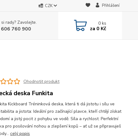
Přihlášení
CZK
 si rady? Zavolejte.
0
ks
za
0 Kč
 606 760 900
Ohodnotit produkt
ecká deska Funkita
unkita Kickboard Tréninková deska, která ti dá jistotu i sílu ve
tabilita a jistota: Ideální pro začínající plavce, kteří chtějí získat
omí a jistý pocit z pohybu ve vodě. Síla a rychlost: Perfektní
a pro posilování nohou a zlepšení kopů – ať už se připravuješ
ody...
celý popis