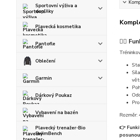
Kompl
Sportovní výživa a
doplňky
Komple
Plavecká kosmetika
🏊‍♂️ F
Pantofle
Tréninková
Oblečení
Stab
Síla
Garmin
vět
Poh
Odo
Dárkový Poukaz
Pro
Vybavení na bazén
Rozměr: 
👉 Funki
Plavecký trenažer-Bio
SwimBench
posunou 