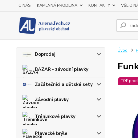
O NÁS
KAMENNÁ PRODEJNA
KONTAKTY
VŠE O N
Úvod
P
Doprodej
Funk
BAZAR - závodní plavky
TOP prod
Začátečníci a dětské sety
Závodní plavky
Tréninkové plavky
Plavecké brýle