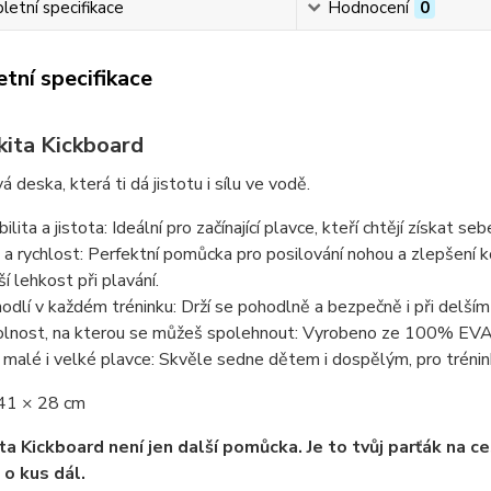
etní specifikace
Hodnocení
0
tní specifikace
unkita Kickboard
 deska, která ti dá jistotu i sílu ve vodě.
ilita a jistota:
Ideální pro začínající plavce, kteří chtějí získat s
 a rychlost:
Perfektní pomůcka pro posilování nohou a zlepšení kop
ší lehkost při plavání.
odlí v každém tréninku:
Drží se pohodlně a bezpečně i při delším 
lnost, na kterou se můžeš spolehnout:
Vyrobeno ze 100% EVA pě
 malé i velké plavce:
Skvěle sedne dětem i dospělým, pro trénink 
41 × 28 cm
ta Kickboard není jen další pomůcka. Je to tvůj parťák na c
o kus dál.