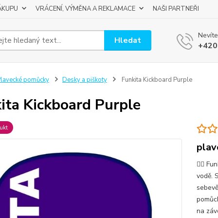
ÁKUPU
VRÁCENÍ, VÝMĚNA A REKLAMACE
NAŠI PARTNEŘI
Nevíte
Hledat
+420
lavecké pomůcky
Desky a piškoty
Funkita Kickboard Purple
ita Kickboard Purple
ukt
plav
🏊‍♂️ F
vodě. S
sebevěd
pomůck
na záv