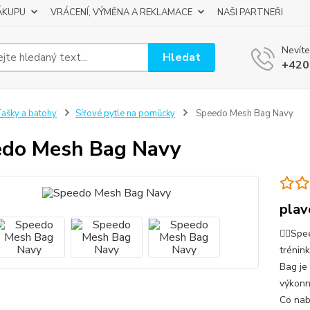
ÁKUPU
VRÁCENÍ, VÝMĚNA A REKLAMACE
NAŠI PARTNEŘI
Nevíte
Hledat
+420
ašky a batohy
Síťové pytle na pomůcky
Speedo Mesh Bag Navy
do Mesh Bag Navy
plav
🏊‍♂️S
trénin
Bag je
výkonn
Co nabí