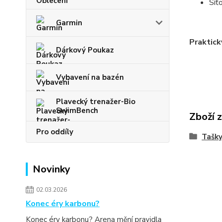
Síť
Garmin
Praktick
Dárkový Poukaz
Vybavení na bazén
Plavecký trenažer-Bio
SwimBench
Zboží 
Pro oddíly
Tašky
Novinky
02.03.2026
Konec éry karbonu?
Konec éry karbonu? Arena mění pravidla