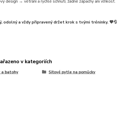
ový design → větrání a rychlé schnutí, žádné zápachy ani vlhkost.
ý, odolný a vždy připravený držet krok s tvými tréninky. 💙
zařazeno v kategoriích
 a batohy
Síťové pytle na pomůcky