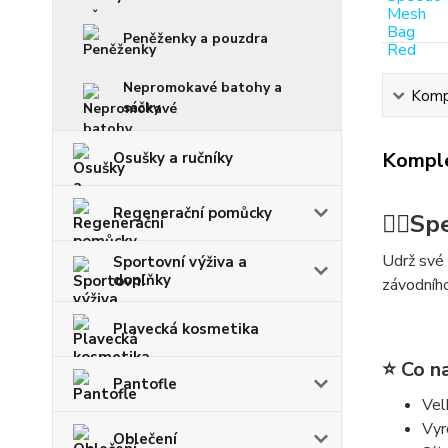
Peněženky a pouzdra
Nepromokavé batohy a
Kompl
sáčky
Komple
Osušky a ručníky
Regenerační pomůcky
🏊‍♂️
Spe
Udrž své 
Sportovní výživa a
doplňky
závodního
Plavecká kosmetika
⭐ Co na
Pantofle
Vel
Vyr
Oblečení