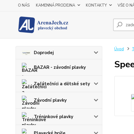
O NÁS
KAMENNÁ PRODEJNA
KONTAKTY
VŠE O N
Úvod
T
Doprodej
Spee
BAZAR - závodní plavky
Začátečníci a dětské sety
Závodní plavky
Tréninkové plavky
Plavecké brýle