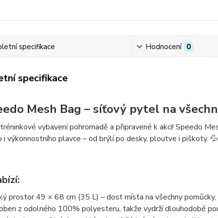
etní specifikace
Hodnocení
0
tní specifikace
edo Mesh Bag – síťový pytel na všech
tréninkové vybavení pohromadě a připravené k akci!
Speedo Mes
 i výkonnostního plavce – od brýlí po desky, ploutve i piškoty. 
bízí:
ký prostor 49 × 68 cm (35 L)
– dost místa na všechny pomůcky, a
oben z
odolného 100% polyesteru
, takže vydrží dlouhodobé po