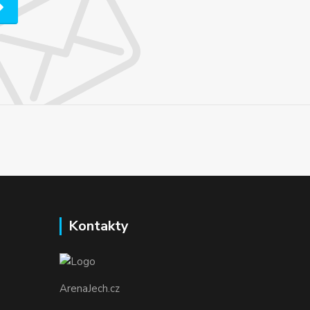
Kontakty
ArenaJech.cz