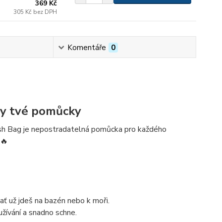
369 Kč
305 Kč
bez DPH
Komentáře
0
ny tvé pomůcky
h Bag
je nepostradatelná pomůcka pro každého
🔥
ť už jdeš na bazén nebo k moři.
užívání a snadno schne.