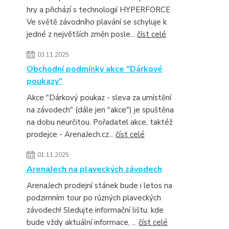
hry a přichází s technologií HYPERFORCE
Ve světě závodního plavání se schyluje k
jedné z největších změn posle...
číst celé
03.11.2025
Obchodní podmínky akce "Dárkové
poukazy"
Akce "Dárkový poukaz - sleva za umístění
na závodech" (dále jen "akce") je spuštěna
na dobu neurčitou. Pořadatel akce, taktéž
prodejce - ArenaJech.cz...
číst celé
01.11.2025
ArenaJech na plaveckých závodech
ArenaJech prodejní stánek bude i letos na
podzimním tour po různých plaveckých
závodech! Sledujte informační lištu, kde
bude vždy aktuální informace, ...
číst celé