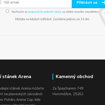
Přihlásit se
Souhlasím se
zpracováním osobních údajů
za účelem rozesílky newsletteru.
Můžete se kdykoli odhlásit. Zasíláme jednou za 14 dní.
í stánek Arena
Kamenný obchod
odejní stánek Arena můžete
Za Špejcharem 749
vit na plaveckých závodech
Horoměřice, 25262
o Poháru Arena Cup, kde