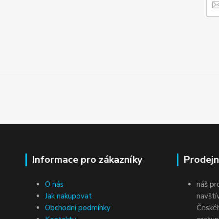
Informace pro zákazníky
Prodejn
O nás
náš pr
Jak nakupovat
navští
Obchodní podmínky
Českéh