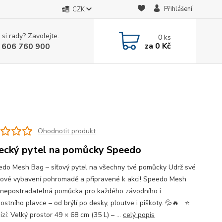
Přihlášení
CZK
 si rady? Zavolejte.
0
ks
za
0 Kč
 606 760 900
Ohodnotit produkt
ecký pytel na pomůcky Speedo
peedo Mesh Bag – síťový pytel na všechny tvé pomůcky Udrž své
kové vybavení pohromadě a připravené k akci! Speedo Mesh
 nepostradatelná pomůcka pro každého závodního i
ostního plavce – od brýlí po desky, ploutve i piškoty. 💦🔥 ⭐
zí: Velký prostor 49 × 68 cm (35 L) – ...
celý popis