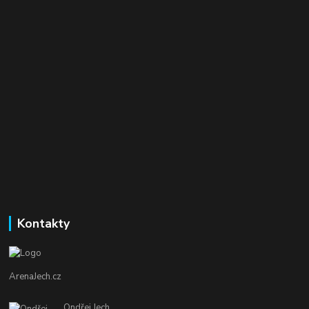
Kontakty
ArenaJech.cz
Ondřej Jech