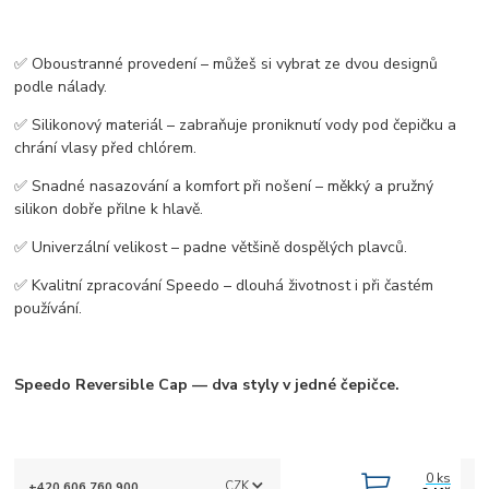
✅ Oboustranné provedení – můžeš si vybrat ze dvou designů
podle nálady.
✅ Silikonový materiál – zabraňuje proniknutí vody pod čepičku a
chrání vlasy před chlórem.
✅ Snadné nasazování a komfort při nošení – měkký a pružný
silikon dobře přilne k hlavě.
✅ Univerzální velikost – padne většině dospělých plavců.
✅ Kvalitní zpracování Speedo – dlouhá životnost i při častém
používání.
Speedo Reversible Cap — dva styly v jedné čepičce.
0
ks
CZK
+420 606 760 900