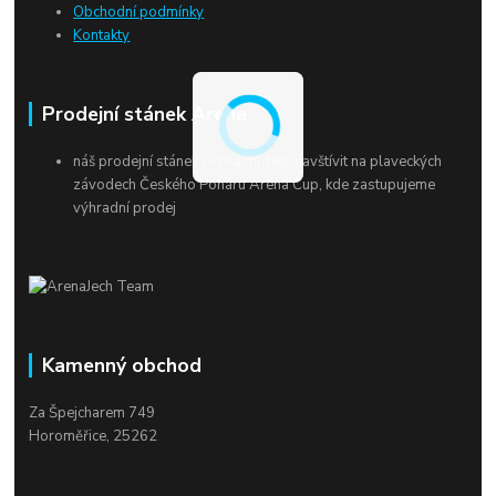
Obchodní podmínky
Kontakty
Prodejní stánek Arena
náš prodejní stánek Arena můžete navštívit na plaveckých
závodech Českého Poháru Arena Cup, kde zastupujeme
výhradní prodej
Kamenný obchod
Za Špejcharem 749
Horoměřice, 25262