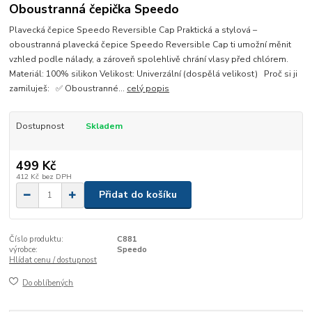
Oboustranná čepička Speedo
Plavecká čepice Speedo Reversible Cap Praktická a stylová –
oboustranná plavecká čepice Speedo Reversible Cap ti umožní měnit
vzhled podle nálady, a zároveň spolehlivě chrání vlasy před chlórem.
Materiál: 100% silikon Velikost: Univerzální (dospělá velikost) Proč si ji
zamiluješ: ✅ Oboustranné...
celý popis
Dostupnost
Skladem
499 Kč
412 Kč
bez DPH
Přidat do košíku
Číslo produktu:
C881
výrobce:
Speedo
Hlídat cenu / dostupnost
Do oblíbených