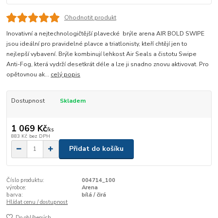
Ohodnotit produkt
Inovativní a nejtechnologičtější plavecké brýle arena AIR BOLD SWIPE
jsou ideální pro pravidelné plavce a triatlonisty, kteří chtějí jen to
nejlepší vybavení. Brýle kombinují lehkost Air Seals a čistotu Swipe
Anti-Fog, která vydrží desetkrát déle a lze ji snadno znovu aktivovat. Pro
opětovnou ak...
celý popis
Dostupnost
Skladem
1 069 Kč
/
ks
883 Kč
bez DPH
Přidat do košíku
Číslo produktu:
004714_100
výrobce:
Arena
barva:
bílá / čirá
Hlídat cenu / dostupnost
Do oblíbených