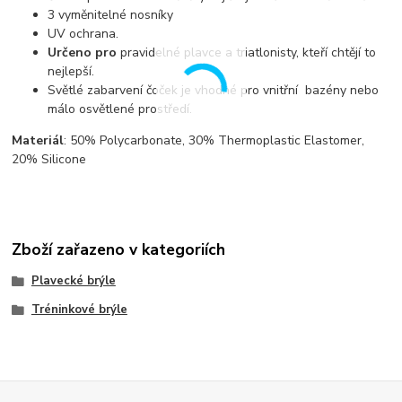
3 vyměnitelné nosníky
UV ochrana.
Určeno pro
pravidelné plavce a triatlonisty, kteří chtějí to
nejlepší.
Světlé zabarvení čoček je vhodné pro vnitřní bazény nebo
málo osvětlené prostředí.
Materiál
: 50% Polycarbonate, 30% Thermoplastic Elastomer,
20% Silicone
Zboží zařazeno v kategoriích
Plavecké brýle
Tréninkové brýle