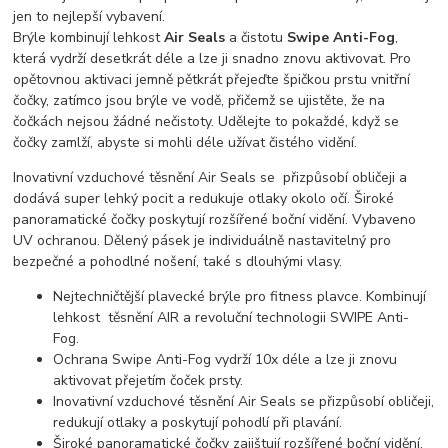
jen to nejlepší vybavení.
Brýle kombinují lehkost
Air Seals
a čistotu
Swipe Anti-Fog
,
která vydrží desetkrát déle a lze ji snadno znovu aktivovat. Pro
opětovnou aktivaci jemně pětkrát přejeďte špičkou prstu vnitřní
čočky, zatímco jsou brýle ve vodě, přičemž se ujistěte, že na
čočkách nejsou žádné nečistoty. Udělejte to pokaždé, když se
čočky zamlží, abyste si mohli déle užívat čistého vidění.
Inovativní vzduchové těsnění Air Seals se přizpůsobí obličeji a
dodává super lehký pocit a redukuje otlaky okolo očí. Široké
panoramatické čočky poskytují rozšířené boční vidění. Vybaveno
UV ochranou. Dělený pásek je individuálně nastavitelný pro
bezpečné a pohodlné nošení, také s dlouhými vlasy.
Nejtechničtější plavecké brýle pro fitness plavce. Kombinují
lehkost těsnění AIR a revoluční technologii SWIPE Anti-
Fog.
Ochrana Swipe Anti-Fog vydrží 10x déle a lze ji znovu
aktivovat přejetím čoček prsty.
Inovativní vzduchové těsnění Air Seals se přizpůsobí obličeji,
redukují otlaky a poskytují pohodlí při plavání.
Široké panoramatické čočky zajištují rozšířené boční vidění.