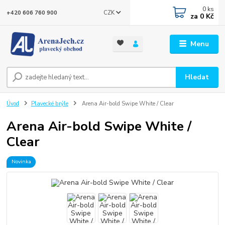
0
ks
CZK
+420 606 760 900
za
0 Kč
Menu
Hledat
Úvod
Plavecké brýle
Arena Air-bold Swipe White / Clear
Arena Air-bold Swipe White /
Clear
Novinka