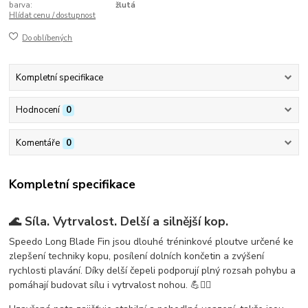
barva:
žlutá
Hlídat cenu / dostupnost
Do oblíbených
Kompletní specifikace
Hodnocení
0
Komentáře
0
Kompletní specifikace
🌊
Síla. Vytrvalost. Delší a silnější kop.
Speedo
Long Blade Fin
jsou dlouhé tréninkové ploutve určené ke
zlepšení techniky kopu, posílení dolních končetin a zvýšení
rychlosti plavání. Díky delší čepeli podporují plný rozsah pohybu a
pomáhají budovat sílu i vytrvalost nohou. 💪🏊‍♂️