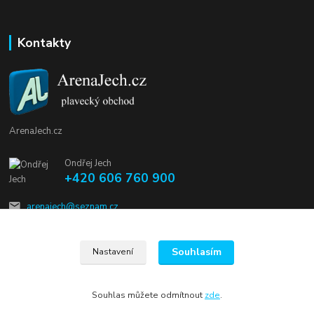
Kontakty
ArenaJech.cz
Ondřej Jech
+420 606 760 900
arenajech@seznam.cz
Souhlasím
Nastavení
Souhlas můžete odmítnout
zde
.
Vytvořeno na
Eshop-rychle.cz