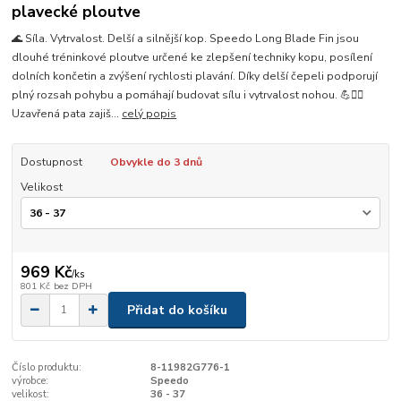
plavecké ploutve
🌊 Síla. Vytrvalost. Delší a silnější kop. Speedo Long Blade Fin jsou
dlouhé tréninkové ploutve určené ke zlepšení techniky kopu, posílení
dolních končetin a zvýšení rychlosti plavání. Díky delší čepeli podporují
plný rozsah pohybu a pomáhají budovat sílu i vytrvalost nohou. 💪🏊‍♂️
Uzavřená pata zajiš...
celý popis
Dostupnost
Obvykle do 3 dnů
Velikost
969 Kč
/
ks
801 Kč
bez DPH
Přidat do košíku
Číslo produktu:
8-11982G776-1
výrobce:
Speedo
velikost:
36 - 37