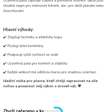
Uzavřená pata zajišťuje stabilní a pohodlné usazení, takže jsou
vhodné nejen pro intenzivní trénink, ale i pro delší plavání nebo
šnorchlování.
Hlavní výhody:
✔️ Zlepšují techniku a efektivitu kopu
✔️ Posilují dolní končetiny
✔️ Podporují vyšší rychlost ve vodě
✔️ Uzavřená pata pro komfort a stabilitu
✔️ Každá velikost má odlišnou barvu pro snadnou orientaci
Ideální volba pro plavce, kteří chtějí zapracovat na síle
nohou a posunout svůj výkon o úroveň výš. 💙
Zboží zařazeno v kategoriích