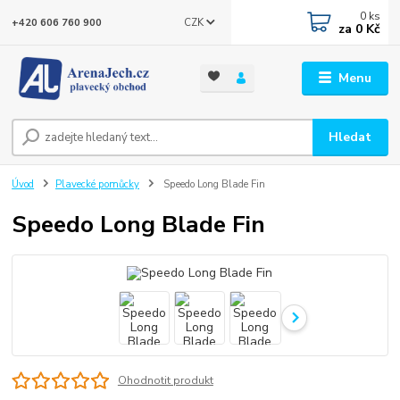
0
ks
CZK
+420 606 760 900
za
0 Kč
Menu
Hledat
Úvod
Plavecké pomůcky
Speedo Long Blade Fin
Speedo Long Blade Fin
Ohodnotit produkt