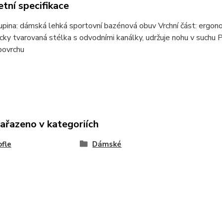
tní specifikace
upina: dámská lehká sportovní bazénová obuv Vrchní část: ergon
ky tvarovaná stélka s odvodními kanálky, udržuje nohu v suchu P
ovrchu
zařazeno v kategoriích
fle
Dámské