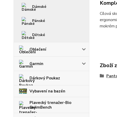
Komple
Dámské
Cílová sk
ergonomic
Pánské
mokrém p
Dětské
Oblečení
Garmin
Zboží 
Panto
Dárkový Poukaz
Vybavení na bazén
Plavecký trenažer-Bio
SwimBench