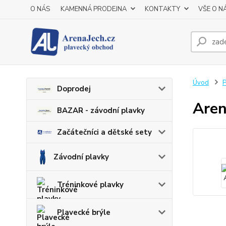
O NÁS
KAMENNÁ PRODEJNA
KONTAKTY
VŠE O N
Úvod
P
Doprodej
Aren
BAZAR - závodní plavky
Začátečníci a dětské sety
Závodní plavky
Tréninkové plavky
Plavecké brýle