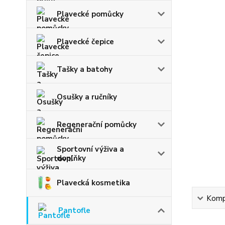
Plavecké pomůcky
Plavecké čepice
Tašky a batohy
Osušky a ručníky
Regenerační pomůcky
Sportovní výživa a
doplňky
Plavecká kosmetika
Kompl
Pantofle