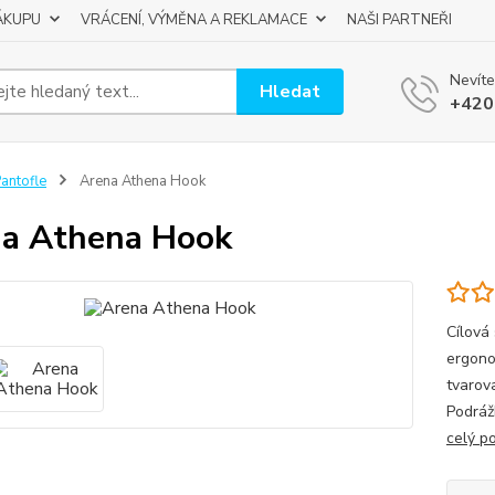
ÁKUPU
VRÁCENÍ, VÝMĚNA A REKLAMACE
NAŠI PARTNEŘI
Nevíte
Hledat
+420
antofle
Arena Athena Hook
a Athena Hook
Cílová
ergono
tvarov
Podráž
celý p