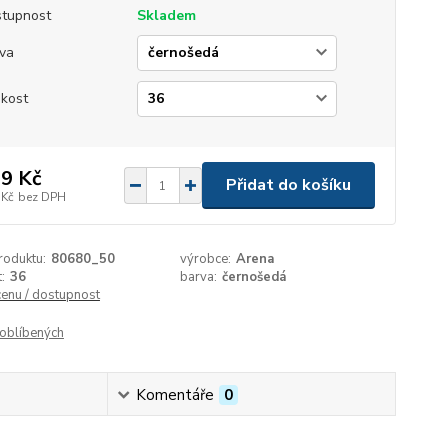
tupnost
Skladem
va
ikost
9 Kč
Přidat do košíku
 Kč
bez DPH
roduktu:
80680_50
výrobce:
Arena
:
36
barva:
černošedá
cenu / dostupnost
oblíbených
Komentáře
0