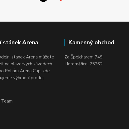
í stánek Arena
Kamenný obchod
odejní stánek Arena můžete
Za Špejcharem 749
vit na plaveckých závodech
Horoměřice, 25262
o Poháru Arena Cup, kde
ujeme výhradní prodej