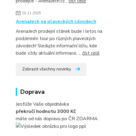
prodejce - ArenaJech.cz...
číst celé
01.11.2025
ArenaJech na plaveckých závodech
ArenaJech prodejní stánek bude i letos na
podzimním tour po různých plaveckých
závodech! Sledujte informační lištu, kde
bude vždy aktuální informace, ...
číst celé
Zobrazit všechny novinky
Doprava
Jestliže Vaše objednávka
překročí hodnotu 3000 Kč
máte od nás dopravu po ČR ZDARMA