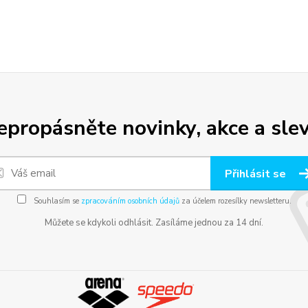
epropásněte novinky, akce a slev
Přihlásit se
Souhlasím se
zpracováním osobních údajů
za účelem rozesílky newsletteru.
Můžete se kdykoli odhlásit. Zasíláme jednou za 14 dní.