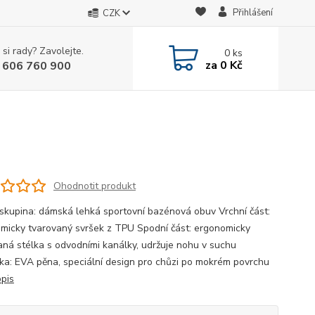
Přihlášení
CZK
 si rady? Zavolejte.
0
ks
za
0 Kč
 606 760 900
Ohodnotit produkt
 skupina: dámská lehká sportovní bazénová obuv Vrchní část:
micky tvarovaný svršek z TPU Spodní část: ergonomicky
aná stélka s odvodními kanálky, udržuje nohu v suchu
ka: EVA pěna, speciální design pro chůzi po mokrém povrchu
opis