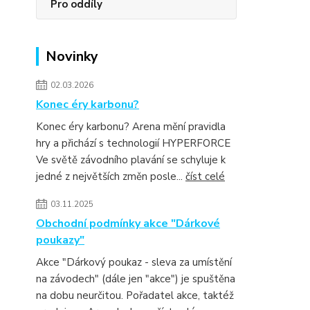
Pro oddíly
Novinky
02.03.2026
Konec éry karbonu?
Konec éry karbonu? Arena mění pravidla
hry a přichází s technologií HYPERFORCE
Ve světě závodního plavání se schyluje k
jedné z největších změn posle...
číst celé
03.11.2025
Obchodní podmínky akce "Dárkové
poukazy"
Akce "Dárkový poukaz - sleva za umístění
na závodech" (dále jen "akce") je spuštěna
na dobu neurčitou. Pořadatel akce, taktéž