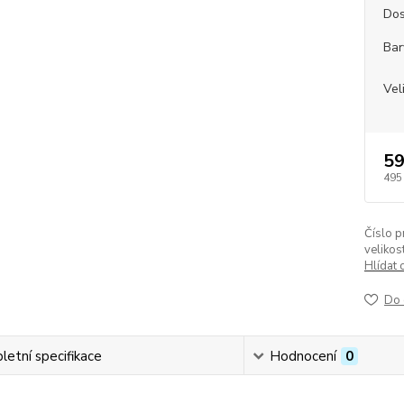
Dos
Bar
Vel
59
495
Číslo p
velikost
Hlídat 
Do 
etní specifikace
Hodnocení
0