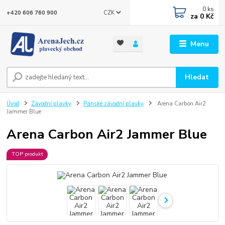
0
ks
CZK
+420 606 760 900
za
0 Kč
Menu
Hledat
Úvod
Závodní plavky
Pánské závodní plavky
Arena Carbon Air2
Jammer Blue
Arena Carbon Air2 Jammer Blue
TOP produkt