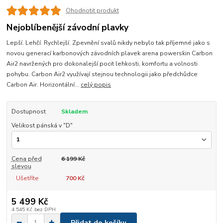
Ohodnotit produkt
Nejoblíbenější závodní plavky
Lepší. Lehčí. Rychlejší. Zpevnění svalů nikdy nebylo tak příjemné jako s
novou generací karbonových závodních plavek arena powerskin Carbon
Air2 navržených pro dokonalejší pocit lehkosti, komfortu a volnosti
pohybu. Carbon Air2 využívají stejnou technologii jako předchůdce
Carbon Air. Horizontální...
celý popis
Dostupnost
Skladem
Velikost pánská v "D"
Cena před
6 199 Kč
slevou
Ušetříte
700 Kč
5 499 Kč
4 545 Kč
bez DPH
Přidat do košíku