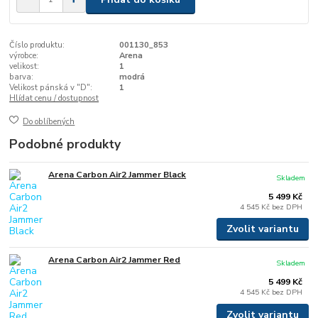
Číslo produktu:
001130_853
výrobce:
Arena
velikost:
1
barva:
modrá
Velikost pánská v "D":
1
Hlídat cenu / dostupnost
Do oblíbených
Podobné produkty
Arena Carbon Air2 Jammer Black
Skladem
5 499 Kč
4 545 Kč
bez DPH
Zvolit variantu
Arena Carbon Air2 Jammer Red
Skladem
5 499 Kč
4 545 Kč
bez DPH
Zvolit variantu