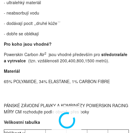
- ultralehký materiál
- neabsorbují vodu
- dodávají pocit ,,druhé kůže´´
- dobře se oblékají
Pro koho jsou vhodné?
2
Powerskin Carbon Air
jsou vhodné především pro
středotraťaře
a vytrvalce
(tzn. vzdálenosti 200,400,800,1500 metrů).
Materiál
65% POLYAMIDE, 34% ELASTANE, 1% CARBON FIBRE
PÁNSKÉ ZÁVODNÍ PLAVKY A KOMBINÉZY POWERSKIN RACING
MÍRY CM rozhodujte podle obvodu přes boky
Velikostní tabulka