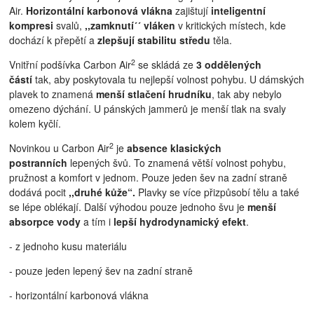
Air.
Horizontální karbonová vlákna
zajištují
inteligentní
kompresi
svalů,
,,zamknutí´´ vláken
v kritických místech, kde
dochází k přepětí a
zlepšují stabilitu středu
těla.
2
Vnitřní podšívka Carbon Air
se skládá ze
3 oddělených
částí
tak, aby poskytovala tu nejlepší volnost pohybu. U dámských
plavek to znamená
menší stlačení hrudníku
, tak aby nebylo
omezeno dýchání. U pánských jammerů je menší tlak na svaly
kolem kyčlí.
2
Novinkou u Carbon Air
je
absence klasických
postranních
lepených švů. To znamená větší volnost pohybu,
pružnost a komfort v jednom. Pouze jeden šev na zadní straně
dodává pocit
,,druhé kůže“.
Plavky se více přizpůsobí tělu a také
se lépe oblékají. Další výhodou pouze jednoho švu je
menší
absorpce vody
a tím i
lepší hydrodynamický efekt
.
- z jednoho kusu materiálu
- pouze jeden lepený šev na zadní straně
- horizontální karbonová vlákna