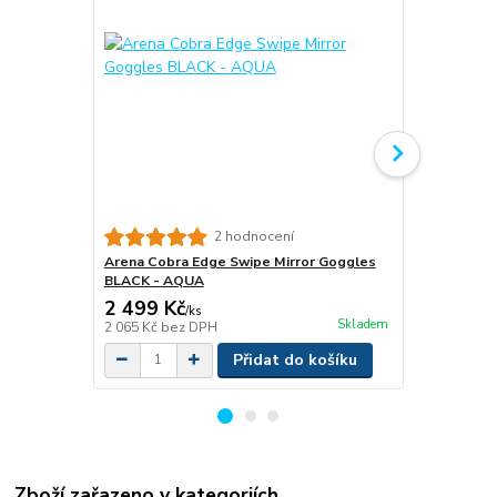
Vilgain Cle
2 hodnocení
Arena Cobra Edge Swipe Mirror Goggles
BLACK - AQUA
2 499 Kč
849 Kč
/
ks
/
ks
Skladem
2 065 Kč
bez DPH
758 Kč
bez 
Přidat do košíku
Zboží zařazeno v kategoriích