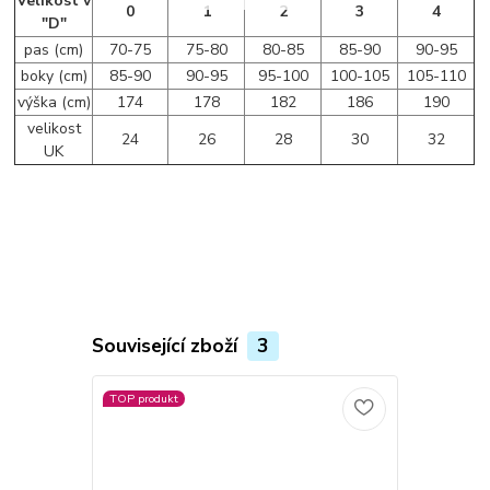
Velikost v
0
1
2
3
4
"D"
pas (cm)
70-75
75-80
80-85
85-90
90-95
boky (cm)
85-90
90-95
95-100
100-105
105-110
výška (cm)
174
178
182
186
190
velikost
24
26
28
30
32
UK
Související zboží
3
TOP produkt
Novinka