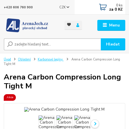
0
ks
CZK
+420 606 760 900
za
0 Kč
Menu
Hledat
Úvod
Oblečení
Karbonové legíny
Arena Carbon Compression Long
Tight M
Arena Carbon Compression Long
Tight M
Akce