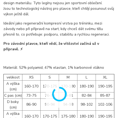
design materiálu. Tyto legíny nejsou jen sportovní oblečení.
Jsou to
technologický nástroj pro plavce, kteří chtějí posunout svůj
výkon ještě dál.
Ideální jako
regenerační kompresní vrstva po tréninku, mezi
závody nebo při přípravě na start
, kdy chceš dát svému tělu
přesně to, co potřebuje: podporu, stabilitu a rychlou regeneraci.
Pro závodní plavce, kteří vědí, že
vítězství začíná už v
přípravě.
⚡
Materiál: 52% polyamid, 47% elastan, 1% karbonové vlákno
velikost
XS
S
M
L
XL
A výška
160-170
170-175
170-180
180-190
190-195
(cm)
C pas (cm)
73-75
76-78
79-81
82-84
85-87
D boky
86-90
90-94
94-98
98-102
102-106
(cm)
A výška
160-170
170-175
175-180
180-190
190-195