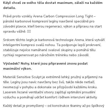
Když chceš ze svého těla dostat
maximum
, záleží na každém
detailu.
Právě proto vznikly
Arena
Carbon Compression Long Tight
–
pánské karbonové kompresní legíny navržené speciálně pro
závodní plavce
, kteří berou regeneraci, výkon a přípravu na start
opravdu vážně. 🏊‍♂️
Srdcem těchto legín je
karbonová technologie Arena
, která vytváří
inteligentní kompresi svalů nohou
. Ta podporuje lepší prokrvení,
stabilizuje nejvíce namáhané svalové skupiny a pomáhá tělu
rychleji regenerovat po náročném tréninku nebo závodě
.
Výsledek? Nohy, které jsou připravené
znovu podat
maximální výkon.
Materiál
Sensitive Sculpt
je extrémně lehký, pružný a příjemný na
těle. Legíny jsou navíc navrženy
bez švů
, takže nikde netlačí,
neomezují v pohybu a dokonale se přizpůsobí každému kroku.
Laserem řezané ventilační otvory
zajišťují optimální proudění
vzduchu a pomáhají udržet komfort i během intenzivní aktivity.
Každý detail je promyšlený – od konstrukce tkaniny až po špičkový