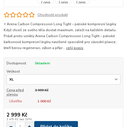
Ohodnotit produkt
⚡ Arena Carbon Compression Long Tight – pánské kompresní legíny
Když chceš ze svého těla dostat maximum, záleží na každém detailu.
Právě proto vznikly Arena Carbon Compression Long Tight – pánské
karbonové kompresní legíny navržené speciálně pro závodní plavce,
kteří berou regeneraci, výkon a přípr...
celý popis
Dostupnost
Skladem
Velikost
Cena před
3 999 Kč
slevou
Ušetříte
1 000 Kč
2 999 Kč
2 479 Kč
bez DPH
Přidat do košíku