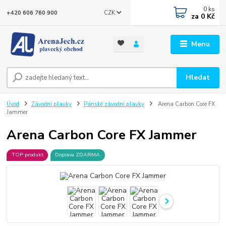
0
ks
CZK
+420 606 760 900
za
0 Kč
Menu
Hledat
Úvod
Závodní plavky
Pánské závodní plavky
Arena Carbon Core FX
Jammer
Arena Carbon Core FX Jammer
TOP produkt
Doprava ZDARMA