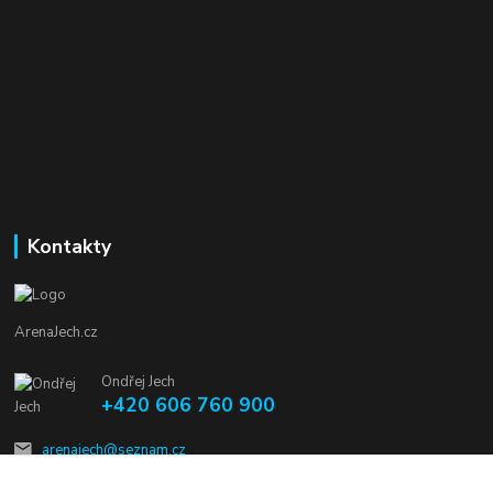
Kontakty
ArenaJech.cz
Ondřej Jech
+420 606 760 900
arenajech@seznam.cz