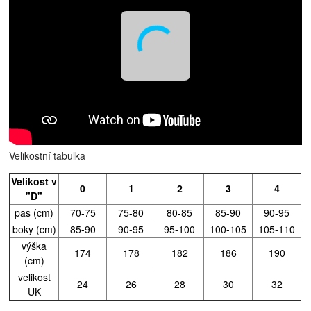
Velikostní tabulka
Velikost v
0
1
2
3
4
"D"
pas (cm)
70-75
75-80
80-85
85-90
90-95
boky (cm)
85-90
90-95
95-100
100-105
105-110
výška
174
178
182
186
190
(cm)
velikost
24
26
28
30
32
UK