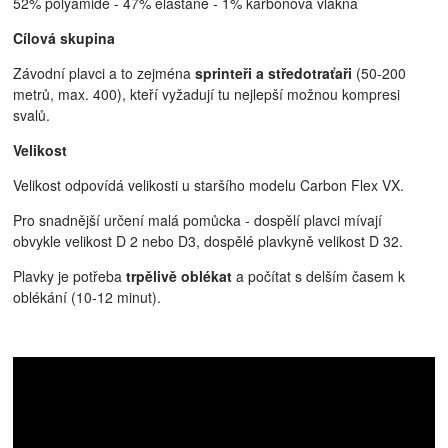
52% polyamide - 47% elastane - 1% karbonová vlákna
Cílová skupina
Závodní plavci a to zejména
sprinteři a středotraťaři
(50-200
metrů, max. 400), kteří vyžadují tu nejlepší možnou kompresi
svalů.
Velikost
Velikost odpovídá velikosti u staršího modelu Carbon Flex VX.
Pro snadnější určení malá pomůcka - dospělí plavci mívají
obvykle velikost D 2 nebo D3, dospělé plavkyně velikost D 32.
Plavky je potřeba
trpělivě oblékat
a počítat s delším časem k
oblékání (10-12 minut).