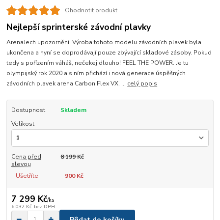
Ohodnotit produkt
Nejlepší sprinterské závodní plavky
ArenaJech upozornění: Výroba tohoto modelu závodních plavek byla
ukončena a nyní se doprodávají pouze zbývající skladové zásoby. Pokud
tedy s pořízením váháš, nečekej dlouho! FEEL THE POWER. Je tu
olympijský rok 2020 a s ním přichází i nová generace úspěšných
závodních plavek arena Carbon Flex VX. ...
celý popis
Dostupnost
Skladem
Velikost
Cena před
8 199 Kč
slevou
Ušetříte
900 Kč
7 299 Kč
/
ks
6 032 Kč
bez DPH
Přidat do košíku