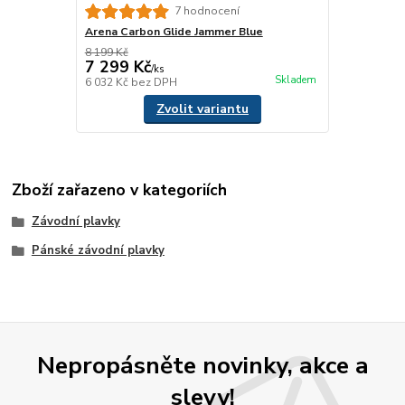
7 hodnocení
Arena Carbon Glide Jammer Blue
8 199 Kč
7 299 Kč
/
ks
Skladem
6 032 Kč
bez DPH
Zvolit variantu
Zboží zařazeno v kategoriích
Závodní plavky
Pánské závodní plavky
Nepropásněte novinky, akce a
slevy!