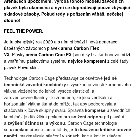
ArenaJech upozornění:
Výroba tohoto modelu závodních
plavek byla ukončena a nyní se doprodávají pouze zbývající
skladové zásoby. Pokud tedy s pořízením váháš, nečekej
dlouho!
FEEL THE POWER.
Je tu olympijský rok 2020 a s ním přichází i nová generace
úspěšných závodních plavek
arena
Carbon Flex
VX.
Plavky
arena Carbon Core FX
jsou díky tzv. karbonové mříži
a vnitřnímu páskovému systému
nejvíce kompresní
z celé řady
plavek Powerskin.
Technologie Carbon Cage p
ředstavuje celosvětově
jediné
technické závodní kombinézy
s vysokou pevností karbonového
vlákna vloženého do lehké, vysoce elastické, a
zároveň pevné tkaniny. To
znamená, že jsou vertikální a
horizontální vlákna tkaná do mříže, tak aby podporovala a
stlačovala klíčové skupiny svalů.
Správná
komprese
u závodních
kombinéz je důležitým prvkem pro
snížení odporu
při plavání
a
zvýšení účinnosti a výkonu
. Carbon Cage technologie
se
uzamkne
přesně tam a tehdy,
je-li dosaženo kritické úrovně
napětí
, maximalizuje stlačení v zónách, kde a kdy je stlačení