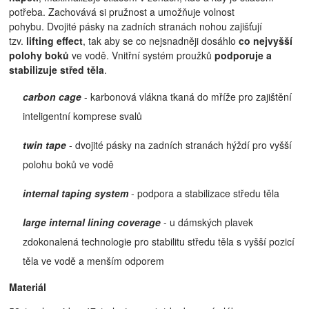
potřeba. Zachovává si pružnost a umožňuje volnost
pohybu.
Dvojité pásky na zadních stranách nohou zajišťují
tzv.
lifting effect
, tak aby se co nejsnadněji dosáhlo
co nejvyšší
polohy boků
ve vodě. Vnitřní systém proužků
podporuje a
stabilizuje střed těla
.
carbon cage
- karbonová vlákna tkaná do mříže pro zajištění
inteligentní komprese svalů
twin tape
- dvojité pásky na zadních stranách hýždí pro vyšší
polohu boků ve vodě
internal taping system
- podpora a stabilizace středu těla
large internal lining coverage
- u dámských plavek
zdokonalená technologie pro stabilitu středu těla s vyšší pozicí
těla ve vodě a menším odporem
Materiál