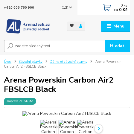
0
ks
CZK
+420 606 760 900
za
0 Kč
Menu
Hledat
Úvod
Závodní plavky
Dámské závodní plavky
Arena Powerskin
Carbon Air2 FBSLCB Black
Arena Powerskin Carbon Air2
FBSLCB Black
Doprava ZDARMA