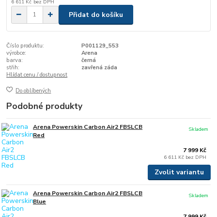
6 611 Kč
bez DPH
Přidat do košíku
Číslo produktu:
P001129_553
výrobce:
Arena
barva:
černá
střih:
zavřená záda
Hlídat cenu / dostupnost
Do oblíbených
Podobné produkty
Arena Powerskin Carbon Air2 FBSLCB
Skladem
Red
7 999 Kč
6 611 Kč
bez DPH
Zvolit variantu
Arena Powerskin Carbon Air2 FBSLCB
Skladem
Blue
7 999 Kč