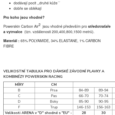
dodávají pocit ,,druhé kůže´´
dobře se oblékají
Pro koho jsou vhodné?
2
Powerskin Carbon Air
jsou vhodné především pro
středotraťaře
a vytrvalce
(tzn. vzdálenosti 200,400,800,1500 metrů)
.
Materiál :
65% POLYAMIDE, 34% ELASTANE, 1% CARBON
FIBRE
VELIKOSTNÍ TABULKA PRO DÁMSKÉ ZÁVODNÍ PLAVKY A
KOMBINÉZY POWERSKIN RACING
MÍRY
CM
B
Prsa
84-89
89-94
C
Pas
66-70
70-74
D
Boky
85-90
90-95
F
Trup
146-153
156-163
Velikosti ARENA v "D" shodné s "EU" -
28
30