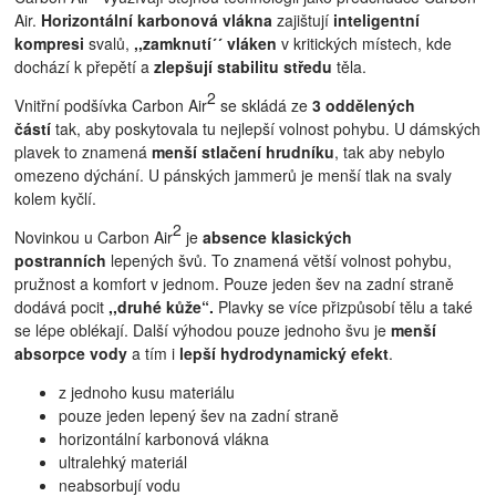
Air.
Horizontální karbonová vlákna
zajištují
inteligentní
kompresi
svalů,
,,zamknutí´´ vláken
v kritických místech, kde
dochází k přepětí a
zlepšují stabilitu středu
těla.
2
Vnitřní podšívka Carbon Air
se skládá ze
3 oddělených
částí
tak, aby poskytovala tu nejlepší volnost pohybu. U dámských
plavek to znamená
menší stlačení hrudníku
, tak aby nebylo
omezeno dýchání. U pánských jammerů je menší tlak na svaly
kolem kyčlí.
2
Novinkou u Carbon Air
je
absence klasických
postranních
lepených švů. To znamená větší volnost pohybu,
pružnost a komfort v jednom. Pouze jeden šev na zadní straně
dodává pocit
,,druhé kůže“.
Plavky se více přizpůsobí tělu a také
se lépe oblékají. Další výhodou pouze jednoho švu je
menší
absorpce vody
a tím i
lepší hydrodynamický efekt
.
z jednoho kusu materiálu
pouze jeden lepený šev na zadní straně
horizontální karbonová vlákna
ultralehký materiál
neabsorbují vodu