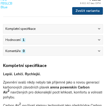
6 611 Kč
bez DPH
Zvolit variantu
Kompletní specifikace
Hodnocení
1
Komentáře
0
Kompletní specifikace
L
epší. Lehčí. Rychlejší.
Zpevnění svalů nikdy nebylo tak příjemné jako s novou generací
karbonových závodních plavek
arena powerskin Carbon
2
Air
navržených pro dokonalejší pocit lehkosti, komfortu a volnosti
pohybu.
2
Carbon Air
využívají stejnou technologii jako předchůdce Carbon