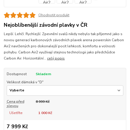
Ohodnotit produkt
Nejoblíbenější závodní plavky v ČR
Lepší. Lehčí. Rychlejší. Zpevnění svalů nikdy nebylo tak příjemné jako s
novou generací karbonových závodních plavek arena powerskin Carbon
Air2 navržených pro dokonalejší pocit lehkosti, komfortu a volnosti
pohybu. Carbon Air2 využívají stejnou technologii jako předchůdce
Carbon Air. Horizontální...
celý popis
Dostupnost
Skladem
Velikost dámská v "D"
Cena před
8 999 Kč
slevou
Ušetříte
1 000 Kč
7 999 Kč