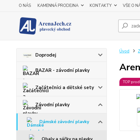
O NÁS
KAMENNÁ PRODEJNA
KONTAKTY
VŠE O N
Úvod
Z
Doprodej
Aren
BAZAR - závodní plavky
TOP prod
Začátečníci a dětské sety
Závodní plavky
Dámské závodní plavky
Obaly a sáčky na plavky