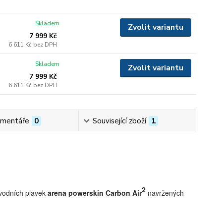
Skladem
Zvolit variantu
7 999 Kč
6 611 Kč
bez DPH
Skladem
Zvolit variantu
7 999 Kč
6 611 Kč
bez DPH
mentáře
0
Související zboží
1
2
ávodních plavek
arena powerskin Carbon Air
navržených