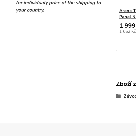
for individualy price of the shipping to
your country.
Arena 
Panel N
1 999
1 652 K
Zboží 
Závod