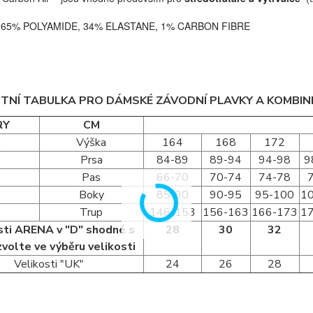
:
65% POLYAMIDE, 34% ELASTANE, 1% CARBON FIBRE
STNÍ TABULKA PRO DÁMSKÉ ZÁVODNÍ PLAVKY A KOMBI
RY
CM
A
Výška
164
168
172
B
Prsa
84-89
89-94
94-98
9
C
Pas
66-70
70-74
74-78
D
Boky
85-90
90-95
95-100
1
Trup
146-153
156-163
166-173
1
sti ARENA v "D" shodné s
28
30
32
zvolte ve výběru velikosti
Velikosti "UK"
24
26
28