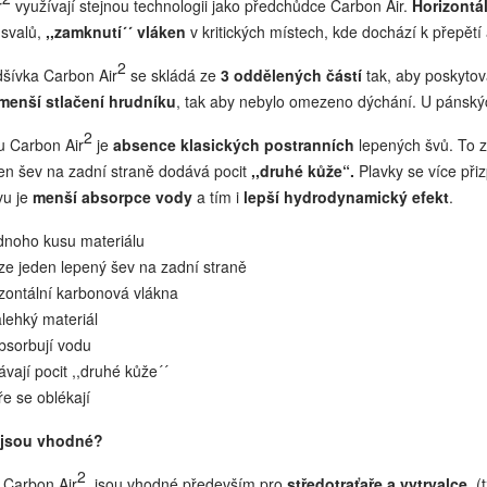
r
využívají stejnou technologii jako předchůdce Carbon Air.
Horizontá
i
svalů,
,,zamknutí´´ vláken
v kritických místech, kde dochází k přepětí
2
dšívka Carbon Air
se skládá ze
3 oddělených částí
tak, aby poskytov
menší stlačení hrudníku
, tak aby nebylo omezeno dýchání. U pánskýc
2
u Carbon Air
je
absence klasických postranních
lepených švů. To z
en šev na zadní straně dodává pocit
,,druhé kůže“.
Plavky se více přiz
vu je
menší absorpce vody
a tím i
lepší hydrodynamický efekt
.
ednoho kusu materiálu
ze jeden lepený šev na zadní straně
izontální karbonová vlákna
alehký materiál
bsorbují vodu
vají pocit ,,druhé kůže´´
e se oblékají
 jsou vhodné?
2
 Carbon Air
jsou vhodné především pro
středotraťaře a vytrvalce
(