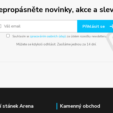
epropásněte novinky, akce a slev
Přihlásit se
Souhlasím se
zpracováním osobních údajů
za účelem rozesílky newsletteru.
Můžete se kdykoli odhlásit. Zasíláme jednou za 14 dní.
í stánek Arena
Kamenný obchod