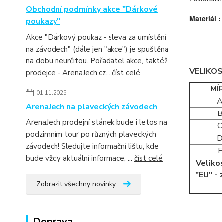
Obchodní podmínky akce "Dárkové
Materiál 
poukazy"
Akce "Dárkový poukaz - sleva za umístění
na závodech" (dále jen "akce") je spuštěna
na dobu neurčitou. Pořadatel akce, taktéž
VELIKO
prodejce - ArenaJech.cz...
číst celé
MÍ
01.11.2025
ArenaJech na plaveckých závodech
ArenaJech prodejní stánek bude i letos na
podzimním tour po různých plaveckých
závodech! Sledujte informační lištu, kde
F
bude vždy aktuální informace, ...
číst celé
Veliko
"EU" - 
Zobrazit všechny novinky
Doprava