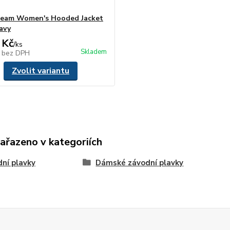
Team Women's Hooded Jacket
avy
 Kč
/
ks
Skladem
č
bez DPH
Zvolit variantu
zařazeno v kategoriích
ní plavky
Dámské závodní plavky