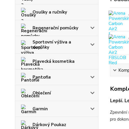
Osušky a ručníky
Regenerační pomůcky
Sportovní výživa a
doplňky
Plavecká kosmetika
Kompl
Pantofle
Komple
Oblečení
L
epší. L
Garmin
Zpevnění 
pro dokona
Dárkový Poukaz