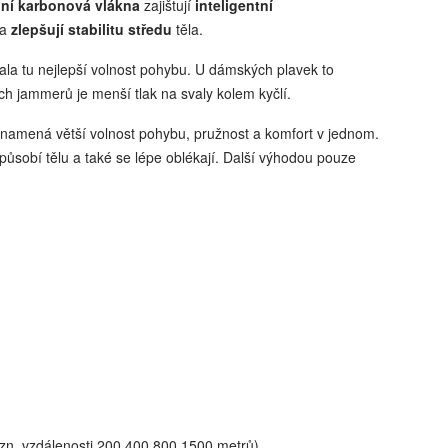
lní karbonová vlákna
zajištují
inteligentní
 a
zlepšují stabilitu středu
těla.
ala tu nejlepší volnost pohybu. U dámských plavek to
h jammerů je menší tlak na svaly kolem kyčlí.
namená větší volnost pohybu, pružnost a komfort v jednom.
působí tělu a také se lépe oblékají. Další výhodou pouze
tzn. vzdálenosti 200,400,800,1500 metrů)
.