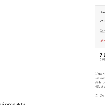
Dos
Vel
Cen
Uše
7 
6 6
Číslo p
velikost
střih:
o
Hlídat 
Do 
é produkty