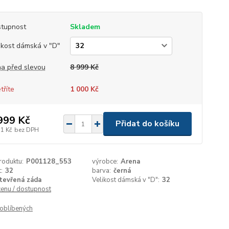
tupnost
Skladem
ikost dámská v "D"
a před slevou
8 999 Kč
tříte
1 000 Kč
999 Kč
Přidat do košíku
11 Kč
bez DPH
roduktu:
P001128_553
výrobce:
Arena
:
32
barva:
černá
tevřená záda
Velikost dámská v "D":
32
cenu / dostupnost
oblíbených