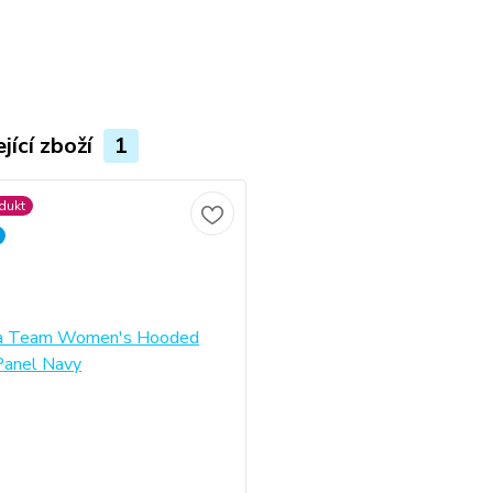
jící zboží
1
dukt