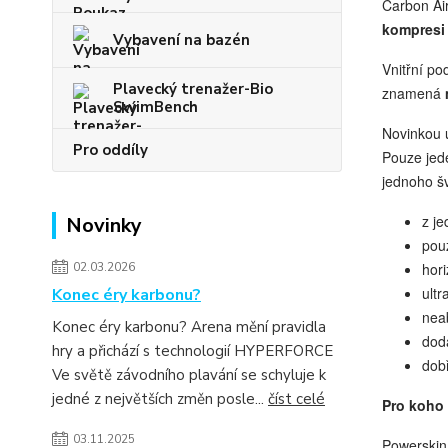
Carbon Ai
kompres
Vybavení na bazén
Vnitřní po
Plavecký trenažer-Bio
znamená
SwimBench
Novinkou 
Pro oddíly
Pouze jed
jednoho š
z j
Novinky
pou
02.03.2026
hor
ultr
Konec éry karbonu?
nea
Konec éry karbonu? Arena mění pravidla
dodá
hry a přichází s technologií HYPERFORCE
dobř
Ve světě závodního plavání se schyluje k
jedné z největších změn posle...
číst celé
Pro koho
03.11.2025
Powerskin