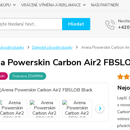
ÁKUPU
VRÁCENÍ, VÝMĚNA A REKLAMACE
NAŠI PARTNEŘI
Nevíte
Hledat
+420
ávodní plavky
Dámské závodní plavky
Arena Powerskin Carbon Ai
a Powerskin Carbon Air2 FBSLO
ukt
Doprava ZDARMA
Nejo
Lepší. 
s novo
Carbon
volnost
předch