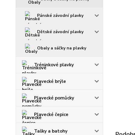
Pánské závodní plavky
Dětské závodní plavky
Obaly a sáčky na plavky
Tréninkové plavky
Plavecké brýle
Plavecké pomůcky
Plavecké čepice
Tašky a batohy
Podobn