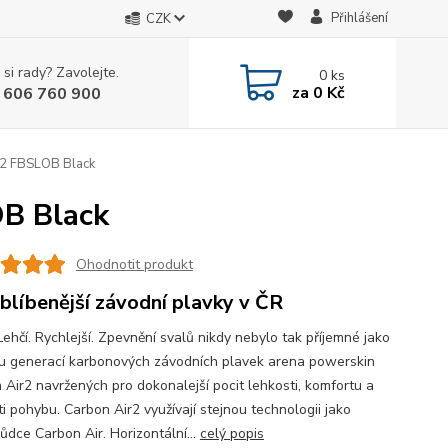
Přihlášení
CZK
 si rady? Zavolejte.
0
ks
za
0 Kč
 606 760 900
r2 FBSLOB Black
B Black
Ohodnotit produkt
blíbenější závodní plavky v ČR
Lehčí. Rychlejší. Zpevnění svalů nikdy nebylo tak příjemné jako
u generací karbonových závodních plavek arena powerskin
 Air2 navržených pro dokonalejší pocit lehkosti, komfortu a
i pohybu. Carbon Air2 využívají stejnou technologii jako
ůdce Carbon Air. Horizontální...
celý popis