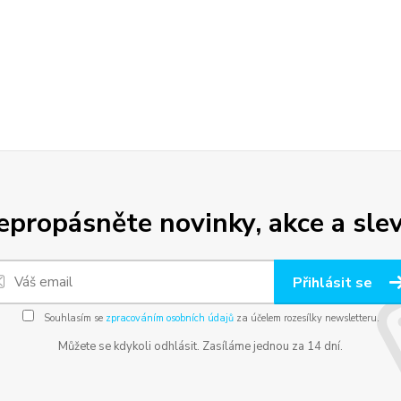
epropásněte novinky, akce a slev
Přihlásit se
Souhlasím se
zpracováním osobních údajů
za účelem rozesílky newsletteru.
Můžete se kdykoli odhlásit. Zasíláme jednou za 14 dní.