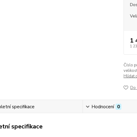
Dos
Vel
1 
1 2
Číslo p
velikost
Hlídat 
Do 
etní specifikace
Hodnocení
0
tní specifikace