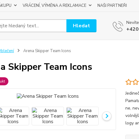
ÁKUPU
VRÁCENÍ, VÝMĚNA A REKLAMACE
NAŠI PARTNEŘI
Nevíte
Hledat
+420
blečení
Arena Skipper Team Icons
a Skipper Team Icons
ukt
Jedine
Pamatu
ne, ne
volnějš
logy ar