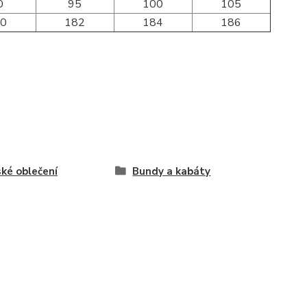
0
95
100
105
80
182
184
186
ké oblečení
Bundy a kabáty