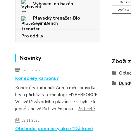
pas (
Vybavení na bazén
výška 
Plavecký trenažer-Bio
SwimBench
Pro oddíly
Novinky
Zboží 
02.03.2026
Obleč
Konec éry karbonu?
Bundy
Konec éry karbonu? Arena mění pravidla
hry a přichází s technologií HYPERFORCE
Ve světě závodního plavání se schyluje k
jedné z největších změn posle...
číst celé
03.11.2025
Obchodní podmínky akce "Dárkové