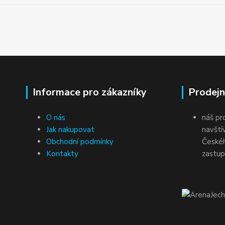
Informace pro zákazníky
Prodejn
O nás
náš pr
Jak nakupovat
navští
Obchodní podmínky
Českéh
Kontakty
zastup