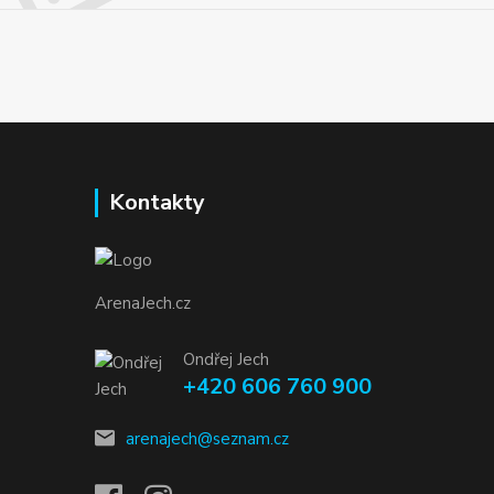
Kontakty
ArenaJech.cz
Ondřej Jech
+420 606 760 900
arenajech@seznam.cz