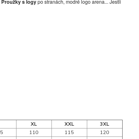
?
Proužky s logy
po stranách, modré logo arena... Jestli
XL
XXL
3XL
05
110
115
120