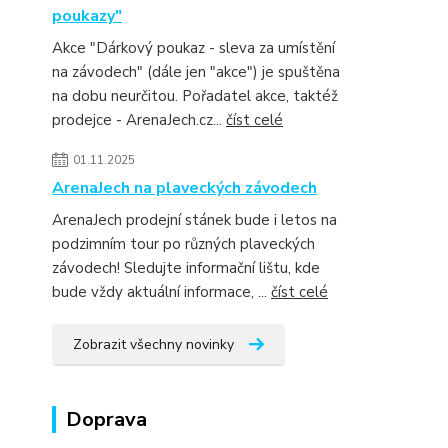
poukazy"
Akce "Dárkový poukaz - sleva za umístění
na závodech" (dále jen "akce") je spuštěna
na dobu neurčitou. Pořadatel akce, taktéž
prodejce - ArenaJech.cz...
číst celé
01.11.2025
ArenaJech na plaveckých závodech
ArenaJech prodejní stánek bude i letos na
podzimním tour po různých plaveckých
závodech! Sledujte informační lištu, kde
bude vždy aktuální informace, ...
číst celé
Zobrazit všechny novinky
Doprava