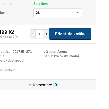
tupnost
Skladem
ikost
499 Kč
Přidat do košíku
39 Kč
bez DPH
roduktu:
001785_871
výrobce:
Arena
:
XL
barva:
královská modrá
cenu / dostupnost
oblíbených
Komentáře
0