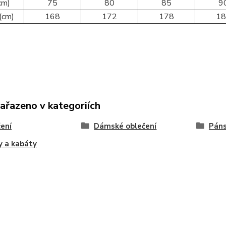
cm)
75
80
85
9
(cm)
168
172
178
1
zařazeno v kategoriích
ení
Dámské oblečení
Páns
 a kabáty