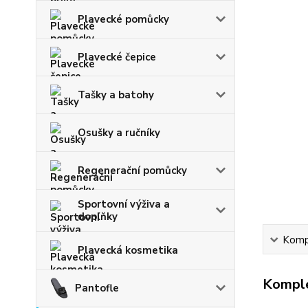
Plavecké pomůcky
Plavecké čepice
Tašky a batohy
Osušky a ručníky
Regenerační pomůcky
Sportovní výživa a
doplňky
Kompl
Plavecká kosmetika
Komple
Pantofle