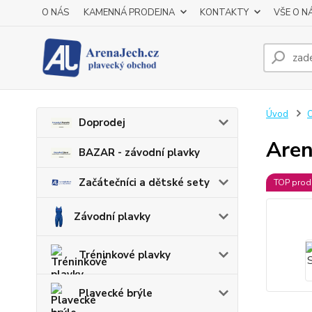
O NÁS
KAMENNÁ PRODEJNA
KONTAKTY
VŠE O N
Úvod
O
Doprodej
Aren
BAZAR - závodní plavky
Začátečníci a dětské sety
TOP prod
Závodní plavky
Tréninkové plavky
Plavecké brýle