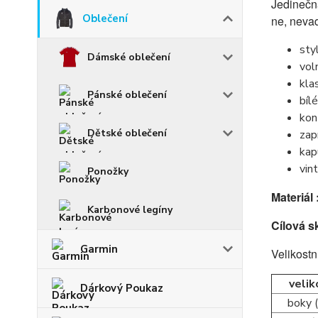
Jedinečn
Oblečení
ne, nevad
sty
Dámské oblečení
vol
kla
Pánské oblečení
bíl
kon
Dětské oblečení
zap
kap
vin
Ponožky
Materiál 
Karbonové legíny
Cílová s
Garmin
Velikostn
velik
Dárkový Poukaz
boky 