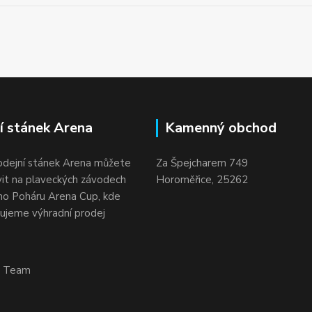
í stánek Arena
Kamenný obchod
odejní stánek Arena můžete
Za Špejcharem 749
vit na plaveckých závodech
Horoměřice, 25262
o Poháru Arena Cup, kde
ujeme výhradní prodej