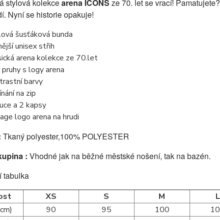
á stylová kolekce
arena ICONS
ze 70. let se vrací! Pamatujete
í. Nyní se historie opakuje!
lová šusťáková bunda
nější unisex střih
sická arena kolekce ze 70.let
é pruhy s logy arena
trastní barvy
ínání na zip
uce a 2 kapsy
tage logo arena na hrudi
:
Tkaný polyester,100% POLYESTER
kupina :
Vhodné jak na běžné městské nošení, tak na bazén.
í tabulka
ost
XS
S
M
L
(cm)
90
95
100
1