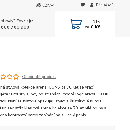
Přihlášení
CZK
 si rady? Zavolejte.
0
ks
za
0 Kč
 606 760 900
Ohodnotit produkt
čná stylová kolekce arena ICONS ze 70. let se vrací!
jete? Proužky s logy po stranách, modré logo arena... Jestli
vadí. Nyní se historie opakuje! stylová šusťáková bunda
í unisex střih klasická arena kolekce ze 70.let bílé pruhy s
ena kontrastní barvy zapínání na z...
celý popis