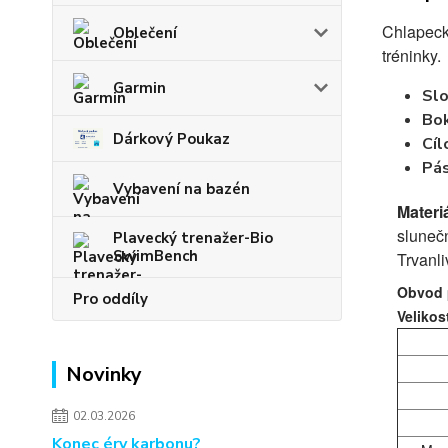
Chlapeck
Oblečení
tréninky.
Garmin
Slo
Bo
Dárkový Poukaz
Cíl
Pá
Vybavení na bazén
Materi
slunečn
Plavecký trenažer-Bio
SwimBench
Trvanli
Obvod p
Pro oddíly
Velikos
Novinky
02.03.2026
Konec éry karbonu?