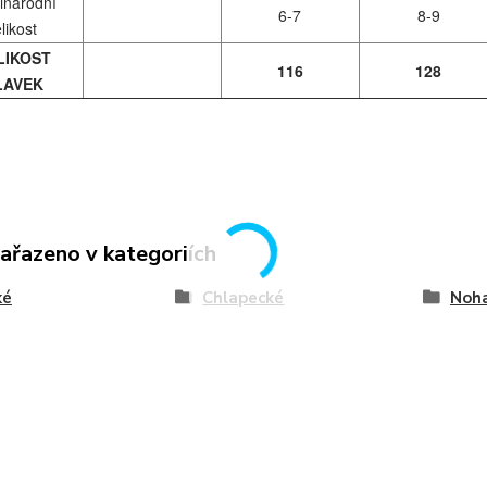
inárodní
6-7
8-9
elikost
LIKOST
116
128
LAVEK
zařazeno v kategoriích
ké
Chlapecké
Noha