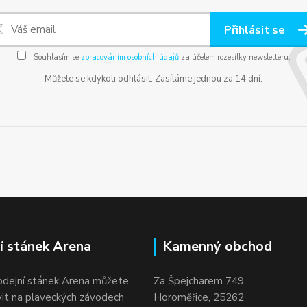
Přihlásit se
Souhlasím se
zpracováním osobních údajů
za účelem rozesílky newsletteru.
Můžete se kdykoli odhlásit. Zasíláme jednou za 14 dní.
í stánek Arena
Kamenný obchod
odejní stánek Arena můžete
Za Špejcharem 749
vit na plaveckých závodech
Horoměřice, 25262