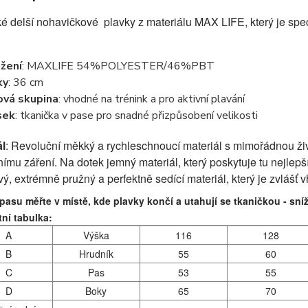
é delší nohavičkové plavky z materiálu MAX LIFE, který je spe
žení
: MAXLIFE 54%POLYESTER/46%PBT
ky
: 36 cm
ová skupina
: vhodné na trénink a pro aktivní plavání
sek
: tkanička v pase pro snadné přizpůsobení velikosti
ál
:
Revoluční měkký a rychleschnoucí materiál s mimořádnou živo
ímu záření. Na dotek jemný materiál, který poskytuje tu nejlepší
vý, extrémně pružný a perfektně sedící materiál, který je zvlášť 
asu měřte v místě, kde plavky končí a utahují se tkaničkou - sní
tní tabulka:
A
Výška
116
128
B
Hrudník
55
60
C
Pas
53
55
D
Boky
65
70