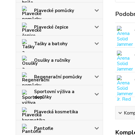
Plavecké pomůcky
Podobn
Plavecké čepice
Tašky a batohy
Osušky a ručníky
Regenerační pomůcky
Sportovní výživa a
doplňky
Plavecká kosmetika
Kompl
Pantofle
Komple