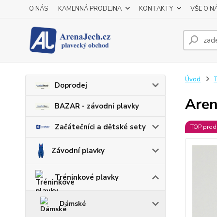
O NÁS
KAMENNÁ PRODEJNA
KONTAKTY
VŠE O N
Úvod
T
Doprodej
Aren
BAZAR - závodní plavky
Začátečníci a dětské sety
TOP prod
Závodní plavky
Tréninkové plavky
Dámské