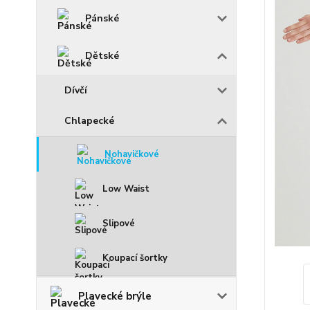
Pánské
Dětské
Dívčí
Chlapecké
Nohavičkové
Low Waist
Slipové
Koupací šortky
Plavecké brýle