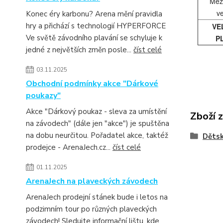
Mez
v
Konec éry karbonu? Arena mění pravidla
hry a přichází s technologií HYPERFORCE
VE
Ve světě závodního plavání se schyluje k
P
jedné z největších změn posle...
číst celé
03.11.2025
Obchodní podmínky akce "Dárkové
poukazy"
Akce "Dárkový poukaz - sleva za umístění
Zboží 
na závodech" (dále jen "akce") je spuštěna
na dobu neurčitou. Pořadatel akce, taktéž
Děts
prodejce - ArenaJech.cz...
číst celé
01.11.2025
ArenaJech na plaveckých závodech
ArenaJech prodejní stánek bude i letos na
podzimním tour po různých plaveckých
závodech! Sledujte informační lištu, kde