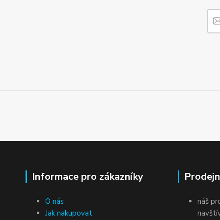
Informace pro zákazníky
Prodejn
O nás
náš pr
Jak nakupovat
navští