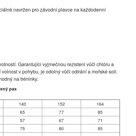
ciálně navržen pro závodní plavce na každodenní
tností. Garantující vyjmečnou rezisteni vůči chlóru a
 volnost v pohybu, je odolný vůči odírání a mořské soli.
vhodný na tréninky.
žený pas
140
152
164
65
77
85
57
67
71
75
80
85