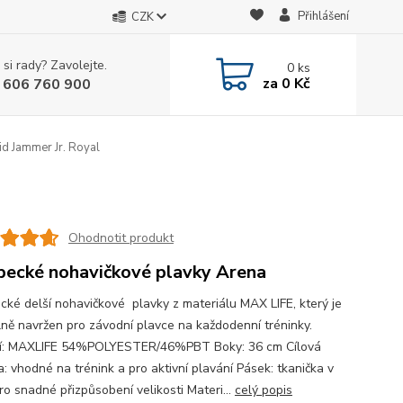
Přihlášení
CZK
 si rady? Zavolejte.
0
ks
za
0 Kč
 606 760 900
d Jammer Jr. Royal
Ohodnotit produkt
pecké nohavičkové plavky Arena
cké delší nohavičkové plavky z materiálu MAX LIFE, který je
lně navržen pro závodní plavce na každodenní tréninky.
í: MAXLIFE 54%POLYESTER/46%PBT Boky: 36 cm Cílová
: vhodné na trénink a pro aktivní plavání Pásek: tkanička v
ro snadné přizpůsobení velikosti Materi...
celý popis