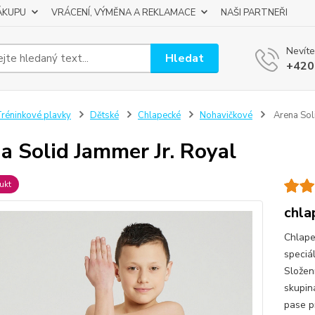
ÁKUPU
VRÁCENÍ, VÝMĚNA A REKLAMACE
NAŠI PARTNEŘI
Nevíte
Hledat
+420
réninkové plavky
Dětské
Chlapecké
Nohavičkové
Arena Soli
a Solid Jammer Jr. Royal
ukt
chla
Chlape
speciá
Složen
skupina
pase p