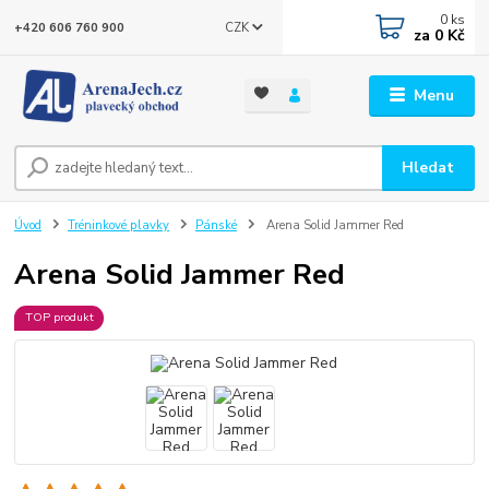
0
ks
CZK
+420 606 760 900
za
0 Kč
Menu
Hledat
Úvod
Tréninkové plavky
Pánské
Arena Solid Jammer Red
Arena Solid Jammer Red
TOP produkt