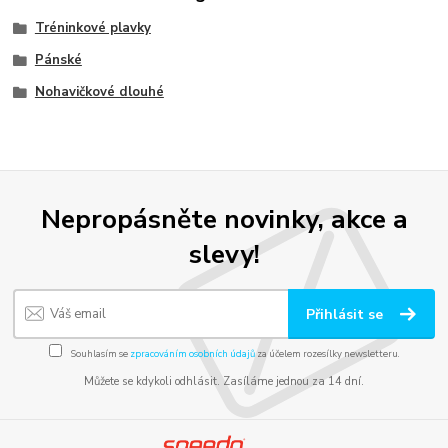
Tréninkové plavky
Pánské
Nohavičkové dlouhé
Nepropásněte novinky, akce a
slevy!
Přihlásit se
Souhlasím se
zpracováním osobních údajů
za účelem rozesílky newsletteru.
Můžete se kdykoli odhlásit. Zasíláme jednou za 14 dní.