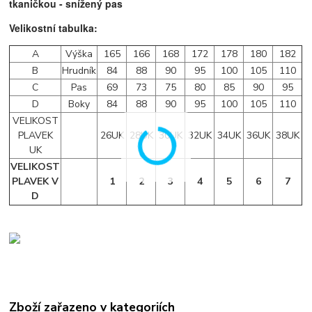
tkaničkou - snížený pas
Velikostní tabulka:
A
Výška
165
166
168
172
178
180
182
B
Hrudník
84
88
90
95
100
105
110
C
Pas
69
73
75
80
85
90
95
D
Boky
84
88
90
95
100
105
110
VELIKOST
PLAVEK
26UK
28UK
30UK
32UK
34UK
36UK
38UK
UK
VELIKOST
PLAVEK V
1
2
3
4
5
6
7
D
Zboží zařazeno v kategoriích