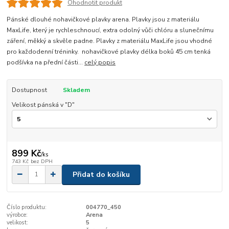
Ohodnotit produkt
Pánské dlouhé nohavičkové plavky arena. Plavky jsou z materiálu
MaxLife, který je rychleschnoucí, extra odolný vůči chlóru a slunečnímu
záření, měkký a skvěle padne. Plavky z materiálu MaxLife jsou vhodné
pro každodenní tréninky. nohavičkové plavky délka boků 45 cm tenká
podšívka na přední části...
celý popis
Dostupnost
Skladem
Velikost pánská v "D"
899 Kč
/
ks
743 Kč
bez DPH
Přidat do košíku
Číslo produktu:
004770_450
výrobce:
Arena
velikost:
5