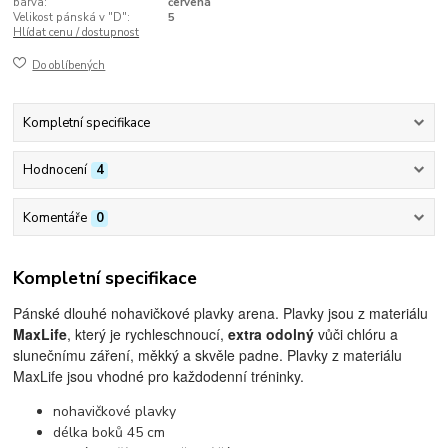
barva:
červená
Velikost pánská v "D":
5
Hlídat cenu / dostupnost
Do oblíbených
Kompletní specifikace
Hodnocení
4
Komentáře
0
Kompletní specifikace
Pánské dlouhé nohavičkové plavky arena. Plavky jsou z materiálu
MaxLife
, který je rychleschnoucí,
extra odolný
vůči chlóru a
slunečnímu záření, měkký a skvěle padne. Plavky z materiálu
MaxLife jsou vhodné pro každodenní tréninky.
nohavičkové plavky
délka boků 45 cm