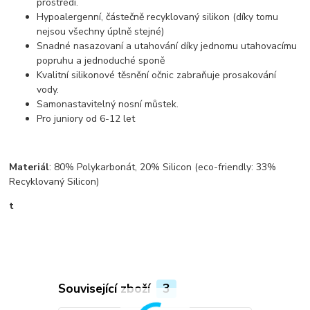
prostředí.
Hypoalergenní, částečně recyklovaný silikon (díky tomu
nejsou všechny úplně stejné)
Snadné nasazovaní a utahování díky jednomu utahovacímu
popruhu a jednoduché sponě
Kvalitní silikonové těsnění očnic zabraňuje prosakování
vody.
Samonastavitelný nosní můstek.
Pro juniory od 6-12 let
Materiál
: 80% Polykarbonát, 20% Silicon (eco-friendly: 33%
Recyklovaný Silicon)
t
Související zboží
3