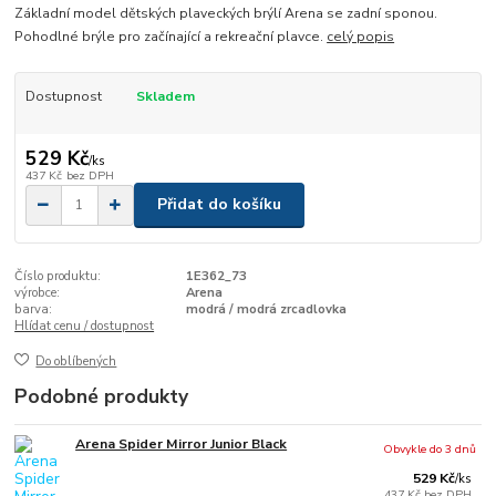
Základní model dětských plaveckých brýlí Arena se zadní sponou.
Pohodlné brýle pro začínající a rekreační plavce.
celý popis
Dostupnost
Skladem
529 Kč
/
ks
437 Kč
bez DPH
Přidat do košíku
Číslo produktu:
1E362_73
výrobce:
Arena
barva:
modrá / modrá zrcadlovka
Hlídat cenu / dostupnost
Do oblíbených
Podobné produkty
Arena Spider Mirror Junior Black
Obvykle do 3 dnů
529 Kč
/
ks
437 Kč
bez DPH