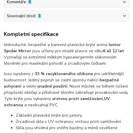
Komentáře
0
Související zboží
3
Kompletní specifikace
Jednoduché, bezpečné a barevné plavecké brýle arena
Junior
Spider Mirror
jsou určeny pro mladé plavce ve věku
6 až 12 let
.
Vyznačují se extrémně měkkým hypoalergenním silikonovým
těsněním pro maximální pohodlí a zrcadlovými čočkami.
Jsou vyrobeny z
33 % recyklovaného silikonu
pro udržitelnější
budoucnost. Jediný popruh se zadní sponou nabízí
bezpečné
uchycení
a velmi
snadné použití
. Nosní můstek se během nošení
přizpůsobí obličeji a přiléhavé těsnění zabraňuje prosakování vody.
Tyto brýle jsou vybaveny
vrstvou proti zamlžování,
UV
ochranou
a neobsahují PVC.
Základní plavecké brýle pro juniory.
Zrcadlová skla s UV ochranou, vrstvou proti zamlžování
Skla jsou vhodná pro vnitřní bazény a méně osvětlené