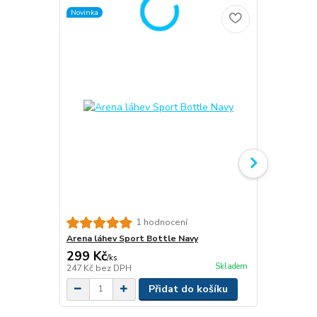
Novinka
Novinka
Arena Gym S
1 hodnocení
Arena láhev Sport Bottle Navy
299 Kč
649 Kč
/
ks
/
ks
Skladem
247 Kč
bez DPH
536 Kč
bez 
Přidat do košíku