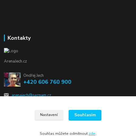
Kontakty
ArenaJech.cz
Ondřej Jech
+420 606 760 900
arenajech@seznam.cz
Souhlasím
Nastavení
Souhlas můžete odmítnout
zde
.