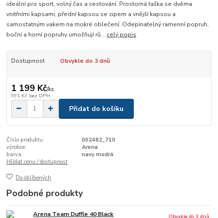
ideální pro sport, volný čas a cestování. Prostorná taška se dvěma
vnitřními kapsami, přední kapsou se zipem a vnější kapsou a
samostatným vakem na mokré oblečení. Odepínatelný ramenní popruh,
boční a horní popruhy umožňují rů...
celý popis
Dostupnost
Obvykle do 3 dnů
1 199 Kč
/
ks
991 Kč
bez DPH
Přidat do košíku
Číslo produktu:
002482_710
výrobce:
Arena
barva:
navy modrá
Hlídat cenu / dostupnost
Do oblíbených
Podobné produkty
Arena Team Duffle 40 Black
Obvykle do 3 dnů