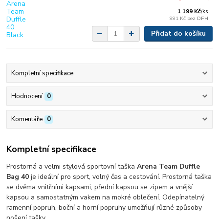
1 199 Kč
/
ks
991 Kč
bez DPH
Přidat do košíku
Kompletní specifikace
Hodnocení
0
Komentáře
0
Kompletní specifikace
Prostorná a velmi stylová sportovní taška
Arena Team Duffle
Bag 40
je ideální pro sport, volný čas a cestování. Prostorná taška
se dvěma vnitřními kapsami, přední kapsou se zipem a vnější
kapsou a samostatným vakem na mokré oblečení. Odepínatelný
ramenní popruh, boční a horní popruhy umožňují různé způsoby
nošení tašky.