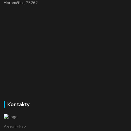
Horoměřice, 25262
Kontakty
ArenaJech.cz