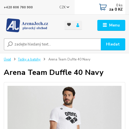
0
ks
CZK
+420 606 760 900
za
0 Kč
Menu
Hledat
Úvod
Tašky a batohy
Arena Team Duffle 40 Navy
Arena Team Duffle 40 Navy