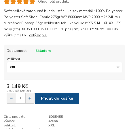
Ohodnotit produkt
Softshellová zateplená bunda , střihu unisex materiál : 100% Polyester
Polyester Soft Sheel Fabric 275gr WP 8000mm MVP 2000 M2* 24Hrs +
Microfiber Ripstop 35gr Velikostní tabulka velikost XS S M L XL XXL 3XL
boky (cm) 90 95 100 105 110 115 120 pas (cm) 75 80 85 90 95 100 105
výška (cm) 16...
celý popis
Dostupnost
Skladem
Velikost
3 149 Kč
2 602 Kč
bez DPH
Přidat do košíku
Číslo produktu:
1D35455
výrobce:
Arena
velikost:
XXL