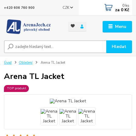
0
ks
CZK
+420 606 760 900
za
0 Kč
Menu
Hledat
Úvod
Oblečení
Arena TL Jacket
Arena TL Jacket
TOP produkt