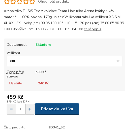
Ohodnotit produkt
Arena triko TL S/S Tee z kolekce Team Line triko Arena krátký rukáv
materiál : 100% bavlna. 170g unisex Velikostní tabulka velikost XS S M L
XL XXL 3XL boky (cm) 90 95 100 105 110 115 120 pas (cm) 75 80 85 90 95
100 105 výška (cm) 168 172 178 180 182 184 186
celý popis
Dostupnost
Skladem
Velikost
Cena před
699 Kč
slevou
Ušetříte
240 Kč
459 Kč
379 Kč
bez DPH
Přidat do košíku
Číslo produktu:
1D341_52