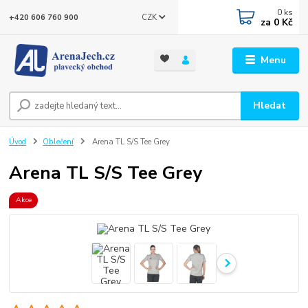
0
ks
CZK
+420 606 760 900
za
0 Kč
Menu
Hledat
Úvod
Oblečení
Arena TL S/S Tee Grey
Arena TL S/S Tee Grey
Akce