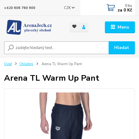
0
ks
CZK
+420 606 760 900
za
0 Kč
Menu
Hledat
Úvod
Oblečení
Arena TL Warm Up Pant
Arena TL Warm Up Pant