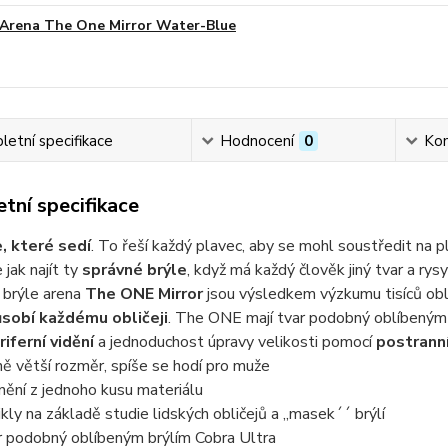
Arena The One Mirror Water-Blue
etní specifikace
Hodnocení
0
Ko
tní specifikace
e, které sedí
. To řeší každý plavec, aby se mohl soustředit na
 jak najít ty
správné brýle
, když má každý člověk jiný tvar a rys
 brýle arena
The
ONE Mirror
jsou výsledkem výzkumu tisíců obli
ůsobí každému obličeji
. The ONE mají tvar podobný oblíbeným 
riferní vidění
a jednoduchost úpravy velikosti pomocí
postrann
ně větší rozměr, spíše se hodí pro muže
nění z jednoho kusu materiálu
ikly na základě studie lidských obličejů a ,,masek´´ brýlí
r podobný oblíbeným brýlím Cobra Ultra