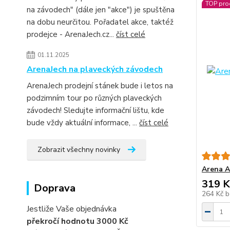
TOP pro
na závodech" (dále jen "akce") je spuštěna
na dobu neurčitou. Pořadatel akce, taktéž
prodejce - ArenaJech.cz...
číst celé
01.11.2025
ArenaJech na plaveckých závodech
ArenaJech prodejní stánek bude i letos na
podzimním tour po různých plaveckých
závodech! Sledujte informační lištu, kde
bude vždy aktuální informace, ...
číst celé
Zobrazit všechny novinky
Arena A
319 K
Doprava
264 Kč
b
Jestliže Vaše objednávka
překročí hodnotu 3000 Kč