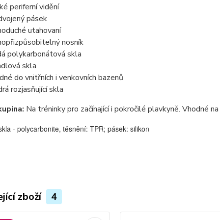
ké periferní vidění
dvojený pásek
noduché utahovaní
opřizpůsobitelný nosník
dá polykarbonátová skla
adlová skla
dné do vnitřních i venkovních bazenů
rá rozjasňující skla
kupina:
Na tréninky pro začínající i pokročilé plavkyně. Vhodné na
skla - polycarbonite, těsnění: TPR; pásek: silikon
jící zboží
4