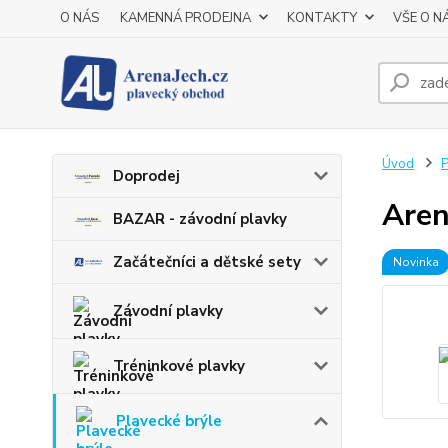
O NÁS
KAMENNÁ PRODEJNA
KONTAKTY
VŠE O N
Úvod
P
Doprodej
Aren
BAZAR - závodní plavky
Začátečníci a dětské sety
Novinka
Závodní plavky
Tréninkové plavky
Plavecké brýle