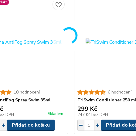
dukt
10 hodnocení
6 hodnocení
ntiFog Spray Swim 35ml
TriSwim Conditioner 250 m
č
299 Kč
Skladem
ez DPH
247 Kč
bez DPH
Přidat do košíku
Přidat do ko