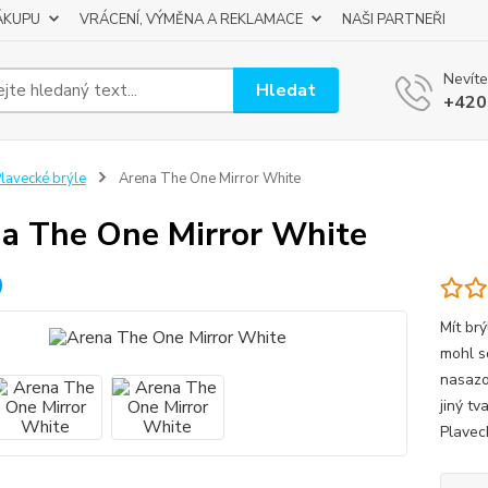
ÁKUPU
VRÁCENÍ, VÝMĚNA A REKLAMACE
NAŠI PARTNEŘI
Nevíte
Hledat
+420
lavecké brýle
Arena The One Mirror White
a The One Mirror White
Mít brý
mohl s
nasazov
jiný tv
Plavec