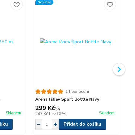
Novinka
No
1 hodnocení
Ar
l
Arena láhev Sport Bottle Navy
299 Kč
6
/
ks
Skladem
Skladem
247 Kč
bez DPH
53
šíku
Přidat do košíku