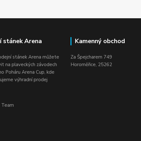
í stánek Arena
Kamenný obchod
odejní stánek Arena můžete
Za Špejcharem 749
vit na plaveckých závodech
Horoměřice, 25262
o Poháru Arena Cup, kde
ujeme výhradní prodej