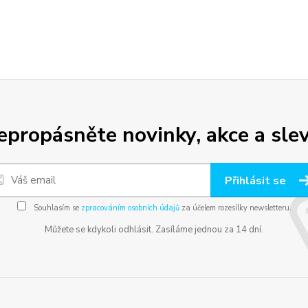
epropásněte novinky, akce a slev
Přihlásit se
Souhlasím se
zpracováním osobních údajů
za účelem rozesílky newsletteru.
Můžete se kdykoli odhlásit. Zasíláme jednou za 14 dní.