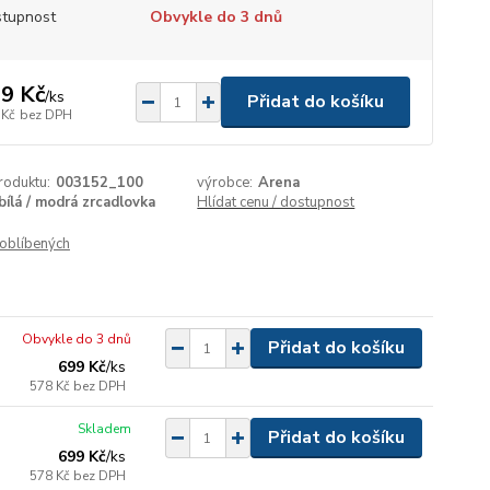
tupnost
Obvykle do 3 dnů
9 Kč
/
ks
Přidat do košíku
 Kč
bez DPH
roduktu:
003152_100
výrobce:
Arena
bílá / modrá zrcadlovka
Hlídat cenu / dostupnost
oblíbených
Obvykle do 3 dnů
Přidat do košíku
699 Kč
/
ks
578 Kč
bez DPH
Skladem
Přidat do košíku
699 Kč
/
ks
578 Kč
bez DPH