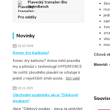
Plavecký trenažer-Bio
širo
SwimBench
roz
jed
Pro oddíly
sam
tvr
zrc
Novinky
vho
mod
02.03.2026
Konec éry karbonu?
Cílová s
Konec éry karbonu? Arena mění pravidla
Materiál:
hry a přichází s technologií HYPERFORCE
Ve světě závodního plavání se schyluje k
jedné z největších změn posle...
číst celé
03.11.2025
Obchodní podmínky akce "Dárkové
Souvise
poukazy"
Akce "Dárkový poukaz - sleva za umístění