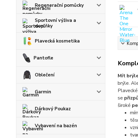
Regenerační pomůcky
Sportovní výživa a
doplňky
Plavecká kosmetika
Kompl
Pantofle
Komple
Oblečení
Mít brýl
brýle. Ale
Plavecké
Garmin
se
přizp
široké
pe
Dárkový Poukaz
mír
těs
Vybavení na bazén
vzn
tva