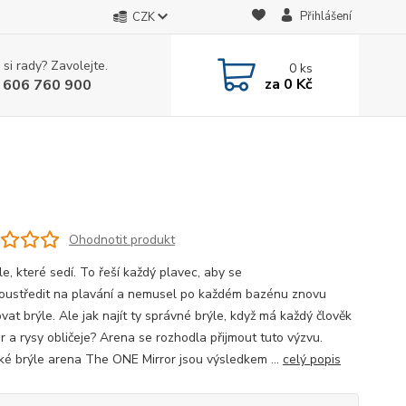
Přihlášení
CZK
 si rady? Zavolejte.
0
ks
za
0 Kč
 606 760 900
Ohodnotit produkt
le, které sedí. To řeší každý plavec, aby se
oustředit na plavání a nemusel po každém bazénu znovu
at brýle. Ale jak najít ty správné brýle, když má každý člověk
ar a rysy obličeje? Arena se rozhodla přijmout tuto výzvu.
ké brýle arena The ONE Mirror jsou výsledkem ...
celý popis