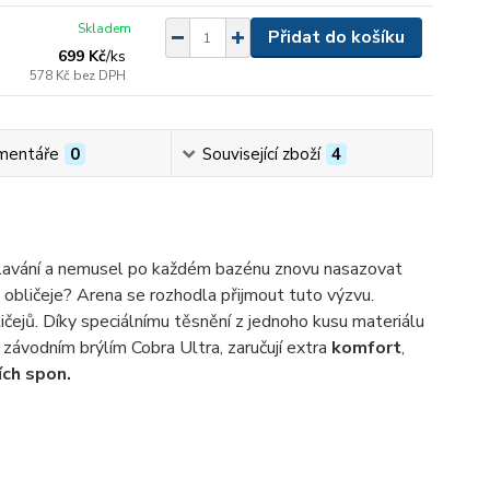
Skladem
Přidat do košíku
699 Kč
/
ks
578 Kč
bez DPH
mentáře
0
Související zboží
4
 plavání a nemusel po každém bazénu znovu nasazovat
y obličeje? Arena se rozhodla přijmout tuto výzvu.
čejů. Díky speciálnímu těsnění z jednoho kusu materiálu
závodním brýlím Cobra Ultra, zaručují extra
komfort
,
ích spon.