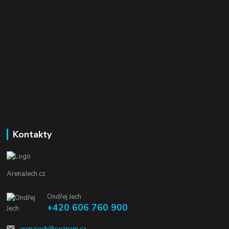
Kontakty
ArenaJech.cz
Ondřej Jech
+420 606 760 900
arenajech@seznam.cz