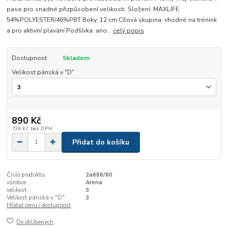
pase pro snadné přizpůsobení velikosti. Složení: MAXLIFE
54%POLYESTER/46%PBT Boky: 12 cm Cílová skupina: vhodné na trénink
a pro aktivní plavání Podšívka: ano...
celý popis
Dostupnost
Skladem
Velikost pánská v "D"
890 Kč
736 Kč
bez DPH
Přidat do košíku
Číslo produktu:
2a686/80
výrobce:
Arena
velikost:
3
Velikost pánská v "D":
3
Hlídat cenu / dostupnost
Do oblíbených