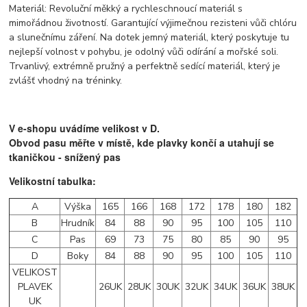
Materiál: Revoluční měkký a rychleschnoucí materiál s
mimořádnou životností. Garantující výjimečnou rezisteni vůči chlóru
a slunečnímu záření. Na dotek jemný materiál, který poskytuje tu
nejlepší volnost v pohybu, je odolný vůči odírání a mořské soli.
Trvanlivý, extrémně pružný a perfektně sedící materiál, který je
zvlášť vhodný na tréninky.
V e-shopu uvádíme velikost v D.
Obvod pasu měřte v místě, kde plavky končí a utahují se
tkaničkou - snížený pas
Velikostní tabulka:
A
Výška
165
166
168
172
178
180
182
B
Hrudník
84
88
90
95
100
105
110
C
Pas
69
73
75
80
85
90
95
D
Boky
84
88
90
95
100
105
110
VELIKOST
PLAVEK
26UK
28UK
30UK
32UK
34UK
36UK
38UK
UK