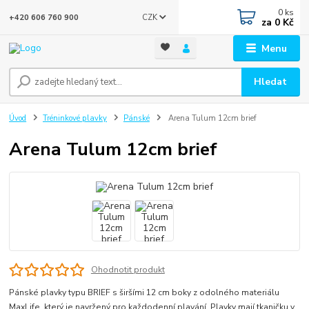
0
ks
CZK
+420 606 760 900
za
0 Kč
Menu
Hledat
Úvod
Tréninkové plavky
Pánské
Arena Tulum 12cm brief
Arena Tulum 12cm brief
Ohodnotit produkt
Pánské plavky typu BRIEF s širšími 12 cm boky z odolného materiálu
MaxLife, který je navržený pro každodenní plavání. Plavky mají tkaničku v