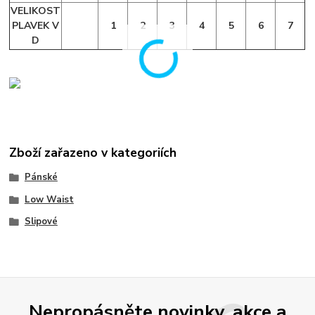
VELIKOST
PLAVEK V
1
2
3
4
5
6
7
D
Zboží zařazeno v kategoriích
Pánské
Low Waist
Slipové
Nepropásněte novinky, akce a