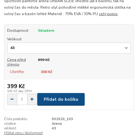
Sportovní pantofle arena URBAN SLIDE vhodné jak k bazénu, tak na
volný čas do města. Retro styl pohodlné měkké ergonomická stélka na
volný čas a bazén lehké Materiál : 70% EVA / 30% PU
celý popis
Dostupnost
Skladem
Velikost
Cena před
699 Kč
slevou
Ušetříte
300 Kč
399 Kč
330 Kč
bez DPH
Přidat do košíku
Číslo produktu:
002020_103
výrobce:
Arena
velikost:
43
Hlídat cenu / dostupnost