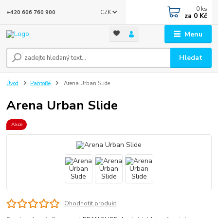
0
ks
CZK
+420 606 760 900
za
0 Kč
Menu
Hledat
Úvod
Pantofle
Arena Urban Slide
Arena Urban Slide
Akce
Ohodnotit produkt