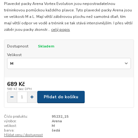
Plavecké packy Arena Vortex Evolution jsou nepostradatelnou
tréninkovou pomůckou každého plavce. Tyto plavecké packy Arena jsou
ve velikosti M a L. Mají větší záběrovou plochu než samotná dlaň, tím
mají větší odpor ve vodě a trénink se tak stává intenzivnějším. I přes větší
záběr jsou packy zkonstr...
celý popis
Dostupnost
Skladem
Velikost
689 Kč
569 Kč
bez DPH
Přidat do košíku
Číslo produktu:
95232_15
výrobce:
Arena
velikost:
M
barva:
šedá
Hlídat cenu / dostupnost