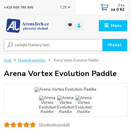
0
ks
CZK
+420 606 760 900
za
0 Kč
Menu
Hledat
Úvod
Plavecké pomůcky
Arena Vortex Evolution Paddle
Arena Vortex Evolution Paddle
Ohodnotit produkt